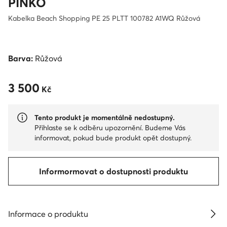
PINKO
Kabelka Beach Shopping PE 25 PLTT 100782 A1WQ Růžová
Barva:
Růžová
3 500
3 500 Kč
Kč
Tento produkt je momentálně nedostupný.
Přihlaste se k odběru upozornění. Budeme Vás
informovat, pokud bude produkt opět dostupný.
Informormovat o dostupnosti produktu
Informace o produktu