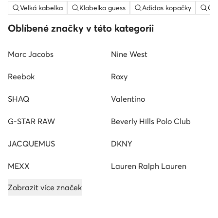
Velká kabelka
Klabelka guess
Adidas kopačky
Če
Oblíbené značky v této kategorii
Marc Jacobs
Nine West
Reebok
Roxy
SHAQ
Valentino
G-STAR RAW
Beverly Hills Polo Club
JACQUEMUS
DKNY
MEXX
Lauren Ralph Lauren
Zobrazit více značek