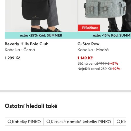
Příležitost
extra -25% Kód: SUMMER
extra -15% Kód: SUMM
Beverly Hills Polo Club
G-Star Raw
Kabelka · Černá
Kabelka · Modrá
Aktuální cena
1 299
Kč
1 149
Kč
Běžná cena
2 199 Kč
-47%
Nejnižší cena
1 289 Kč
-10%
Ostatní hledali také
Kabelky PINKO
Klasické dámské kabelky PINKO
Klasi