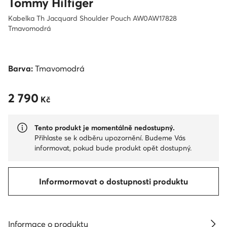
Tommy Hilfiger
Kabelka Th Jacquard Shoulder Pouch AW0AW17828
Tmavomodrá
Barva:
Tmavomodrá
2 790
2 790 Kč
Kč
Tento produkt je momentálně nedostupný.
Přihlaste se k odběru upozornění. Budeme Vás
informovat, pokud bude produkt opět dostupný.
Informormovat o dostupnosti produktu
Informace o produktu