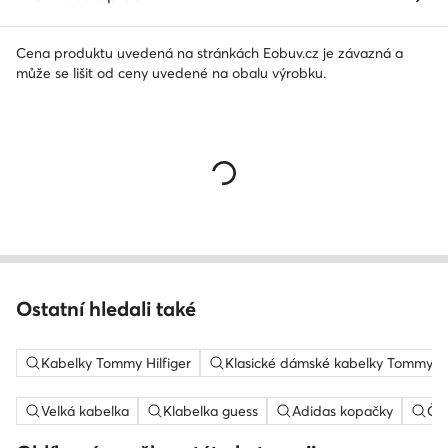
Cena produktu uvedená na stránkách Eobuv.cz je závazná a
může se lišit od ceny uvedené na obalu výrobku.
Ostatní hledali také
Kabelky Tommy Hilfiger
Klasické dámské kabelky Tommy Hi
Velká kabelka
Klabelka guess
Adidas kopačky
Če