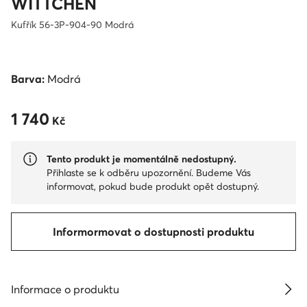
WITTCHEN
Kufřík 56-3P-904-90 Modrá
Barva:
Modrá
1 740
1 740 Kč
Kč
Tento produkt je momentálně nedostupný.
Přihlaste se k odběru upozornění. Budeme Vás
informovat, pokud bude produkt opět dostupný.
Informormovat o dostupnosti produktu
Informace o produktu