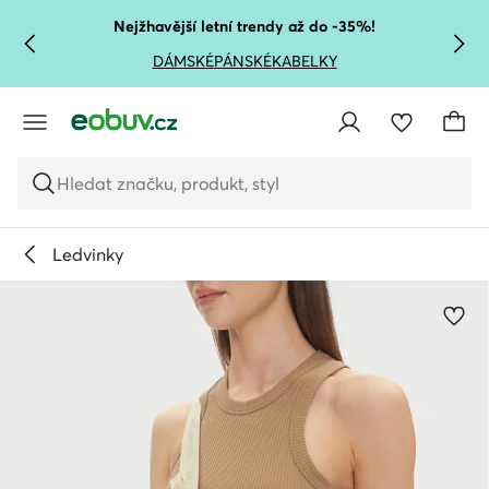
PŘEJÍT NA HLAVNÍ OBSAH
PŘEJÍT NA VYHLEDÁVÁNÍ
Nejžhavější letní trendy až do -35%!
DÁMSKÉ
PÁNSKÉ
KABELKY
Hledat značku, produkt, styl
Ledvinky