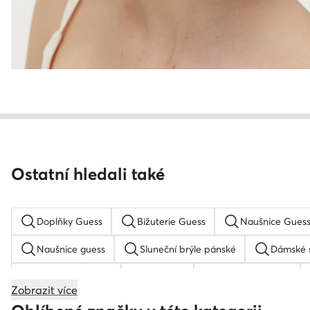
Ostatní hledali také
Doplňky Guess
Bižuterie Guess
Naušnice Gues
Naušnice guess
Sluneční brýle pánské
Dámské s
Dámská kšiltovka
G-Shock
Dámský klobouk
Zobrazit více
Dětská kšiltovka
Hodinky Nautica
Zlaté hodinky