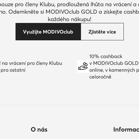
pouze pro členy Klubu, prodloužená lhůta na vrácení 
ího. Odemkněte si MODIVOclub GOLD a získejte cashb
každého nákupu!
Využijte MODIVOclub
Zjistěte více
10% cashback
í na vrácení pro členy Klubu
v MODIVOclub GOLD
 pro ostatní
online, v kamenných 
celoročně
O nás
Informa