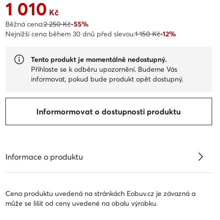
1 010
Aktuální cena 1 010 Kč
Kč
Běžná cena:
2 250 Kč
-55%
Nejnižší cena během 30 dnů před slevou:
1 150 Kč
-12%
Tento produkt je momentálně nedostupný.
Přihlaste se k odběru upozornění. Budeme Vás
informovat, pokud bude produkt opět dostupný.
Informormovat o dostupnosti produktu
Informace o produktu
Cena produktu uvedená na stránkách Eobuv.cz je závazná a
může se lišit od ceny uvedené na obalu výrobku.