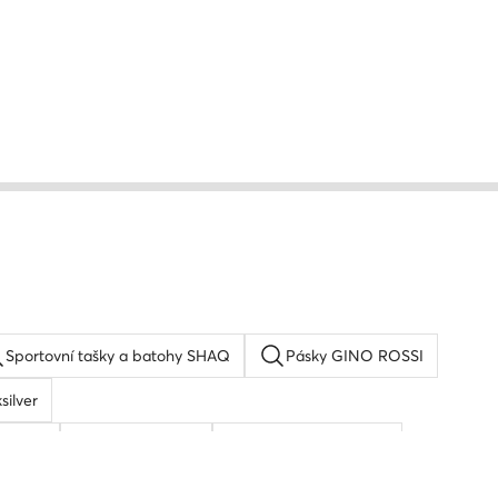
Sportovní tašky a batohy SHAQ
Pásky GINO ROSSI
silver
ay ban
Pansky pasek
Pánská peněženka
oh
Peněženka dámská