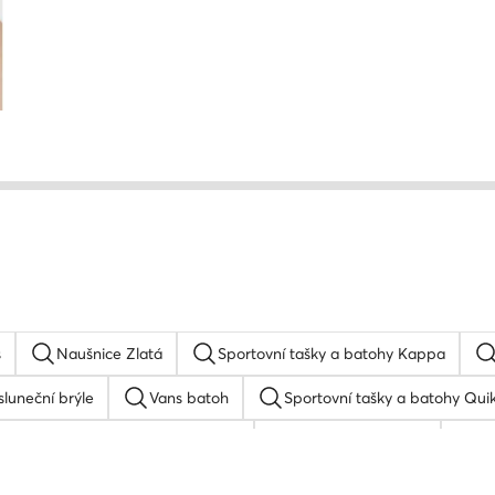
s
Naušnice Zlatá
Sportovní tašky a batohy Kappa
luneční brýle
Vans batoh
Sportovní tašky a batohy Quik
Sportovní tašky a batohy Roxy
Kšiltovka quiksilver
R
Kšiltovka
Hodinky dámské stříbrné
Reebok bat