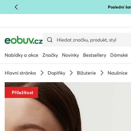
Poslední šan
PŘEJÍT NA HLAVNÍ OBSAH
PŘEJÍT NA VYHLEDÁVÁNÍ
Nabídky a akce
Značky
Novinky
Bestsellery
Dámské
Hlavní stránka
Doplňky
Bižuterie
Naušnice
Příležitost