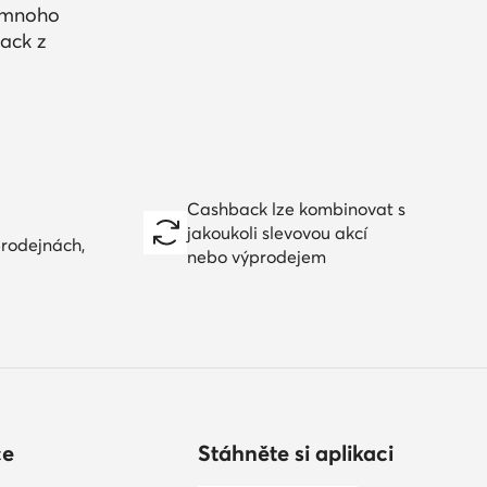
a mnoho
ack z
Cashback lze kombinovat s
jakoukoli slevovou akcí
prodejnách,
nebo výprodejem
ce
Stáhněte si aplikaci