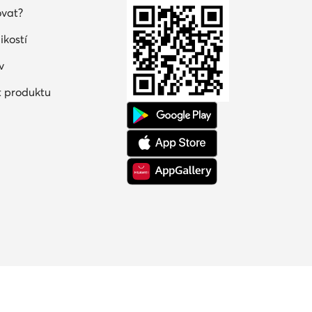
vat?
ikostí
v
 produktu