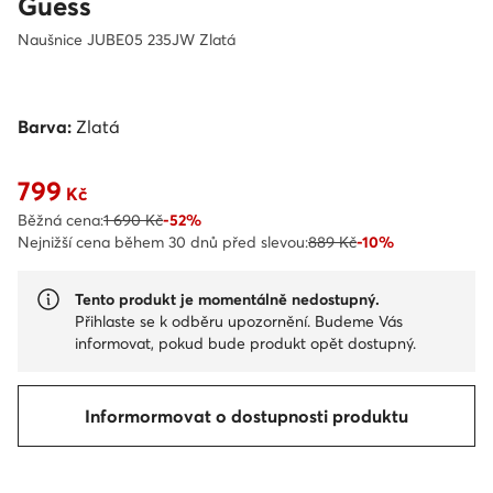
Guess
Naušnice JUBE05 235JW Zlatá
Barva:
Zlatá
799
Aktuální cena 799 Kč
Kč
Běžná cena:
1 690 Kč
-52%
Nejnižší cena během 30 dnů před slevou:
889 Kč
-10%
Tento produkt je momentálně nedostupný.
Přihlaste se k odběru upozornění. Budeme Vás
informovat, pokud bude produkt opět dostupný.
Informormovat o dostupnosti produktu