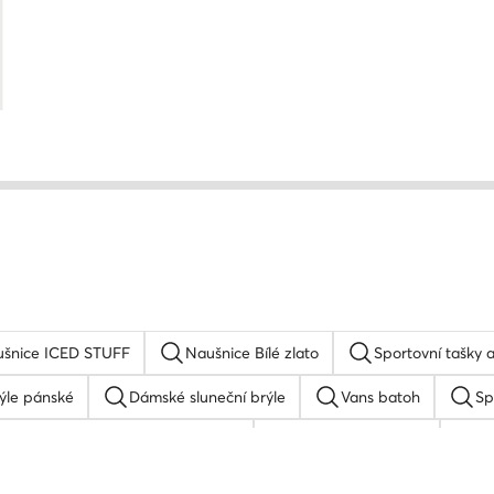
šnice ICED STUFF
Naušnice Bílé zlato
Sportovní tašky
rýle pánské
Dámské sluneční brýle
Vans batoh
Sp
Sportovní tašky a batohy Roxy
Kšiltovka quiksilver
R
Kšiltovka
Hodinky dámské stříbrné
Reebok bat