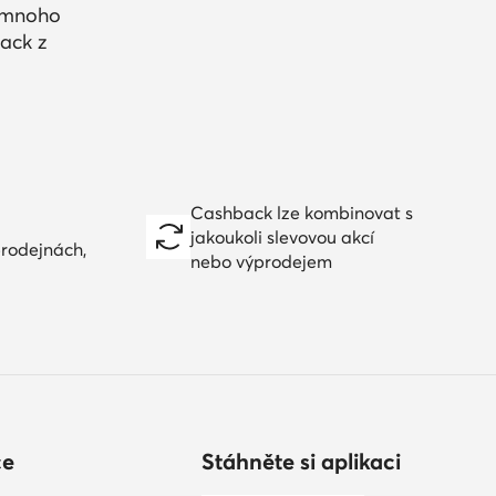
a mnoho
ack z
Cashback lze kombinovat s
jakoukoli slevovou akcí
prodejnách,
nebo výprodejem
ce
Stáhněte si aplikaci