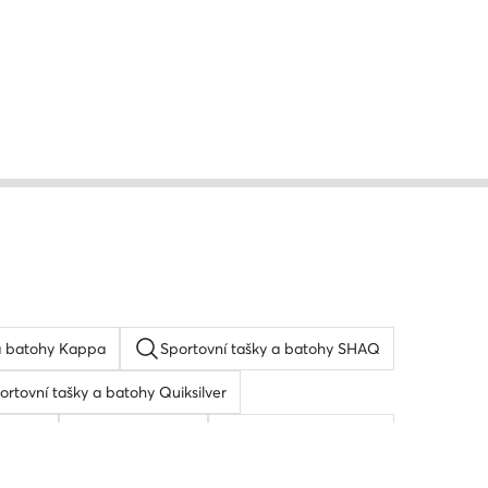
 a batohy Kappa
Sportovní tašky a batohy SHAQ
ortovní tašky a batohy Quiksilver
ay ban
Pansky pasek
Pánská peněženka
oh
Peněženka dámská