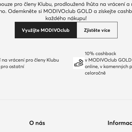
pouze pro členy Klubu, prodloužená lhůta na vrácení 
ího. Odemkněte si MODIVOclub GOLD a získejte cashb
každého nákupu!
Využijte MODIVOclub
Zjistěte více
10% cashback
í na vrácení pro členy Klubu
v MODIVOclub GOLD
 pro ostatní
online, v kamenných 
celoročně
O nás
Informa