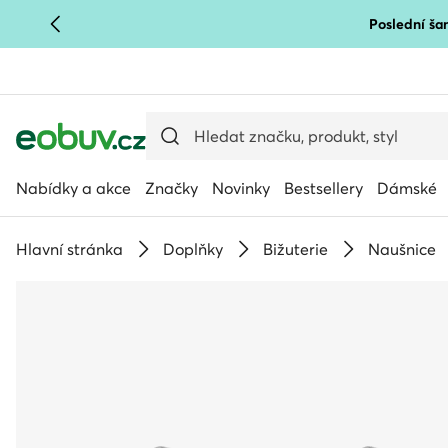
Poslední šan
PŘEJÍT NA HLAVNÍ OBSAH
PŘEJÍT NA VYHLEDÁVÁNÍ
Nabídky a akce
Značky
Novinky
Bestsellery
Dámské
Hlavní stránka
Doplňky
Bižuterie
Naušnice