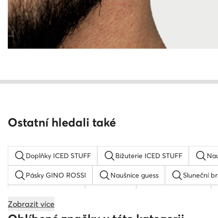
Ostatní hledali také
Doplňky ICED STUFF
Bižuterie ICED STUFF
Nau
Pásky GINO ROSSI
Naušnice guess
Sluneční b
Dámská kšiltovka
G-Shock
Dámský klobouk
Zobrazit více
Dětská kšiltovka
Hodinky Nautica
Zlaté hodinky