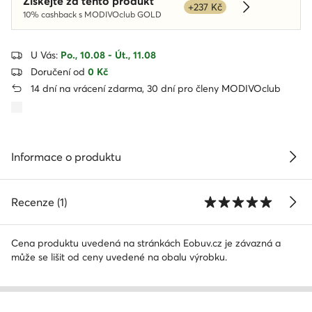
Získejte za tento produkt
+237 Kč
Dowiedz się 
10% cashback s MODIVOclub GOLD
U Vás:
Po., 10.08 - Út., 11.08
Doručení od
0 Kč
14 dní na vrácení zdarma, 30 dní pro členy MODIVOclub
Informace o produktu
Recenze (1)
Cena produktu uvedená na stránkách Eobuv.cz je závazná a
může se lišit od ceny uvedené na obalu výrobku.