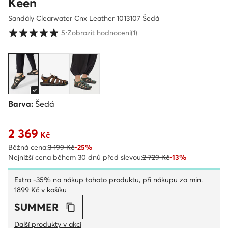
Keen
Sandály Clearwater Cnx Leather 1013107 Šedá
Hodnocení zákazníků ve škále 1 až 5
5
⋅
Zobrazit hodnocení
(1)
Barva:
Šedá
2 369
Aktuální cena 2 369 Kč
Kč
Běžná cena:
3 199 Kč
-25%
Nejnižší cena během 30 dnů před slevou:
2 729 Kč
-13%
Extra -35% na nákup tohoto produktu, při nákupu za min.
1899 Kč v košíku
SUMMER
Další produkty v akci