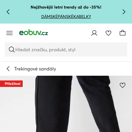
PŘEJÍT NA HLAVNÍ OBSAH
PŘEJÍT NA VYHLEDÁVÁNÍ
Nejžhavější letní trendy až do -35%!
DÁMSKÉ
PÁNSKÉ
KABELKY
Hledat značku, produkt, styl
Trekingové sandály
Příležitost