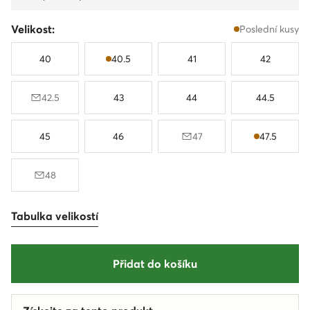
Velikost:
Poslední kusy
40
40.5
41
42
42.5
43
44
44.5
45
46
47
47.5
48
Tabulka velikostí
Přidat do košíku