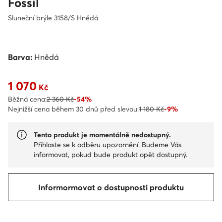
Fossil
Sluneční brýle 3158/S Hnědá
Barva:
Hnědá
1 070
Aktuální cena 1 070 Kč
Kč
Běžná cena:
2 360 Kč
-54%
Nejnižší cena během 30 dnů před slevou:
1 180 Kč
-9%
Tento produkt je momentálně nedostupný.
Přihlaste se k odběru upozornění. Budeme Vás
informovat, pokud bude produkt opět dostupný.
Informormovat o dostupnosti produktu