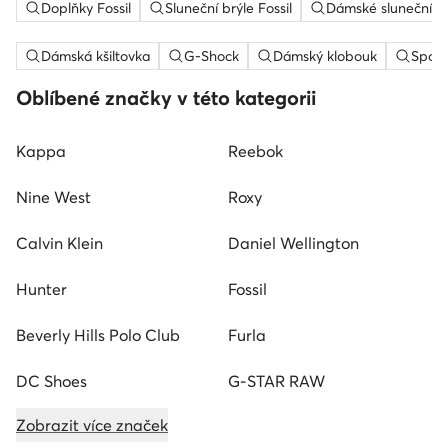
Doplňky Fossil
Sluneční brýle Fossil
Dámské sluneční br
Dámská kšiltovka
G-Shock
Dámský klobouk
Sport
Oblíbené značky v této kategorii
Kappa
Reebok
Nine West
Roxy
Calvin Klein
Daniel Wellington
Hunter
Fossil
Beverly Hills Polo Club
Furla
DC Shoes
G-STAR RAW
Zobrazit více značek