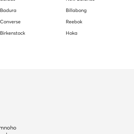
Badura
Billabong
Converse
Reebok
Birkenstock
Hoka
a mnoho