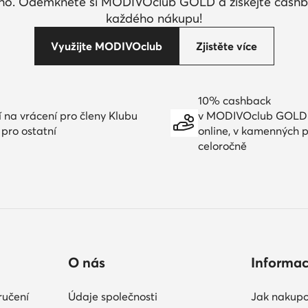
ího. Odemkněte si MODIVOclub GOLD a získejte cashb
každého nákupu!
Využijte MODIVOclub
Zjistěte více
10% cashback
í na vrácení pro členy Klubu
v MODIVOclub GOLD
 pro ostatní
online, v kamenných 
celoročně
O nás
Informa
ručení
Údaje společnosti
Jak nakupo