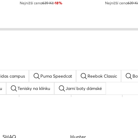
Nejnižší cena
639 Kč
-18%
Nejnižší cena
639 K
idas campus
Puma Speedcat
Reebok Classic
Bo
u
Tenisky na klínku
Jarní boty dámské
 adidas
Basketbalové boty
adidas Stan Smith
bi
u
adidas Superstar
SHAQ
Hunter