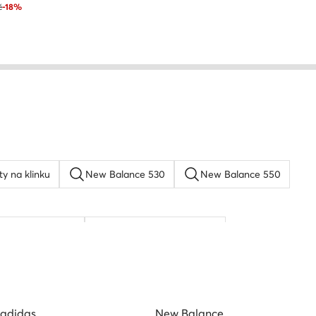
č
-18%
ty na klinku
New Balance 530
New Balance 550
rkenstock boston
Reebok Classic Leather
adidas
New Balance