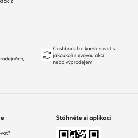
ack z
Cashback lze kombinovat s
jakoukoli slevovou akcí
prodejnách,
nebo výprodejem
ce
Stáhněte si aplikaci
vat?