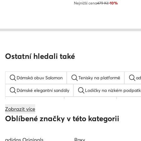
Nejnižší cena
479 Kč
-10%
Ostatní hledali také
Dámská obuv Salomon
Tenisky na platformě
ad
Dámské elegantní sandály
Lodičky na nízkém podpatk
Sandály na podpatku
Boty na platformě
samba
Zobrazit více
Dětské tenisky
Reebok Club C 85
Boty k oblek
Oblíbené značky v této kategorii
adidas Originals
Roxy