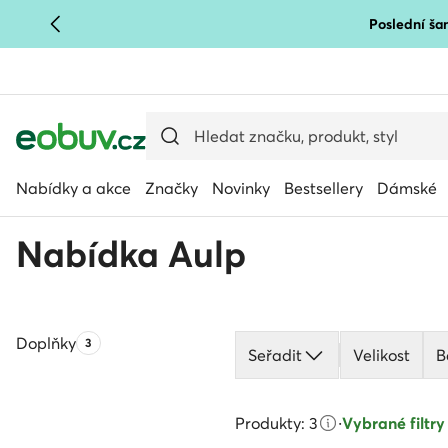
Poslední šan
PŘEJÍT NA HLAVNÍ OBSAH
PŘEJÍT NA VYHLEDÁVÁNÍ
Nabídky a akce
Značky
Novinky
Bestsellery
Dámské
Nabídka Aulp
Doplňky
Počet produktů:
3
Seřadit
Velikost
B
Produkty: 3
·
Vybrané filtry 