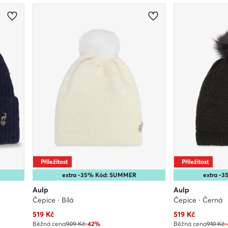
Příležitost
Příležitost
extra -35% Kód: SUMMER
extra -
Aulp
Aulp
Čepice · Bílá
Čepice · Černá
Aktuální cena
Aktuální cena
519
Kč
519
Kč
Běžná cena
909 Kč
-42%
Běžná cena
910 Kč