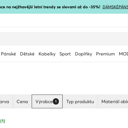
ce na nejžhavější letní trendy se slevami až do -35%!
DÁMSKÉ
PÁN
Pánské
Dětské
Kabelky
Sport
Doplňky
Premium
MOD
arva
Cena
Výrobce
Typ produktu
Materiál obl
1
(1)