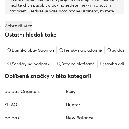
nechte chvíli působit a pak ho setřete měkkým a savým
hadříkem. Jestli-že je vaše bota hodně ušpiněná, můžete
boty i lehce opláchnout. S vodou to moc nepřehánějte.
Zobrazit více
Ostatní hledali také
Dámská obuv Salomon
Tenisky na platformě
adidas c
Sandály na podpatku
Boty na platformě
samba adida
Oblíbené značky v této kategorii
adidas Originals
Roxy
SHAQ
Hunter
adidas
New Balance