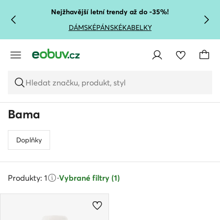
PŘEJÍT NA HLAVNÍ OBSAH
PŘEJÍT NA VYHLEDÁVÁNÍ
Nejžhavější letní trendy až do -35%!
DÁMSKÉ
PÁNSKÉ
KABELKY
Hledat značku, produkt, styl
Bama
Doplňky
Produkty: 1
·
Vybrané filtry (1)