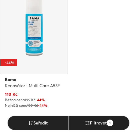
-44%
Bama
Renovátor · Multi Care A53F
Aktuální cena
110
Kč
Běžná cena
199 Kč
-44%
Nejnižší cena
199 Kč
-44%
Seřadit
Filtrovat
1