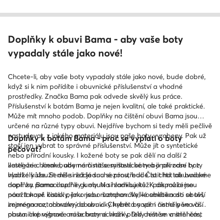
Doplňky k obuvi Bama - aby vaše boty
vypadaly stále jako nové!
Chcete-li, aby vaše boty vypadaly stále jako nové, bude dobré,
když si k nim pořídíte i obuvnické příslušenství a vhodné
prostředky. Značka Bama pak odvede skvělý kus práce.
Příslušenství k botám Bama je nejen kvalitní, ale také praktické.
Může mít mnoho podob. Doplňky na čištění obuvi Bama jsou
určené na různé typy obuvi. Nejdříve bychom si tedy měli pečlivě
nastudovat, z jakého materiálu jsou naše boty vyrobeny. Pak už
Doplňky k botám Bama - proč se vyplatí o boty
stačí jen vybrat to správné příslušenství. Může jít o syntetické
pečovat?
nebo přírodní kousky. I kožené boty se pak dělí na další 2
kategorie. Jinak budeme čistit semišové boty a jinak zase ty z
Jestli-že chceme, aby nám naše syntetické nebo přírodní boty
hladké kůže. Semiš si žádá suché prostředí. Čistit ho tak budeme
vydržely sloužit déle než jednu sezónu, bude to chtít obuvnické
např. za pomoci suché gumy. Na hladkou kůži pak můžeme
doplňky. Bama doplňky k obuvi si zamilujete. K dispozici jsou
použít např. čistící pěnu nebo šampon. Velké oblíbenosti se těší
nám takové kousky, jako jsou roztahováky, kosmetika do obuvi,
zejména roztahováky do obuvi. Chybět by vám neměly ve vaší
impregnace, ochranný obuvnický krém a např. i čistící pěna či
obuvnické výbavě ani ochranné vložky. Díky nim se vnitřní část
pasta. Impregnace naše boty ochrání před deštěm a sněhem,