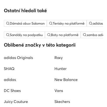
Ostatní hledali také
Dámská obuv Salomon
Tenisky na platformě
adidas c
Sandály na podpatku
Boty na platformě
samba adida
Oblíbené značky v této kategorii
adidas Originals
Roxy
SHAQ
Hunter
adidas
New Balance
DC Shoes
Vans
Juicy Couture
Skechers