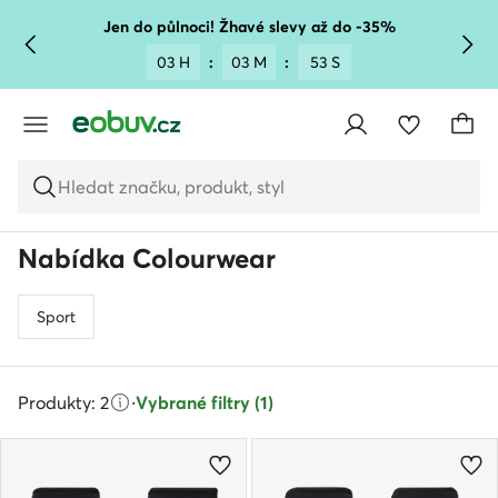
PŘEJÍT NA HLAVNÍ OBSAH
PŘEJÍT NA VYHLEDÁVÁNÍ
Jen do půlnoci! Žhavé slevy až do -35%
03 H
:
03 M
:
53 S
Hledat značku, produkt, styl
Nabídka Colourwear
Sport
Produkty: 2
·
Vybrané filtry (1)