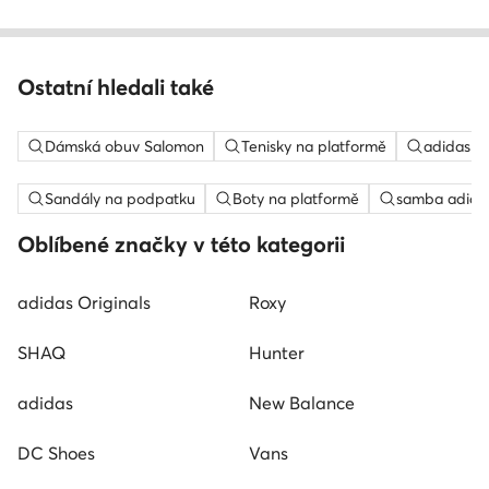
Ostatní hledali také
Dámská obuv Salomon
Tenisky na platformě
adidas c
Sandály na podpatku
Boty na platformě
samba adida
Oblíbené značky v této kategorii
adidas Originals
Roxy
SHAQ
Hunter
adidas
New Balance
DC Shoes
Vans