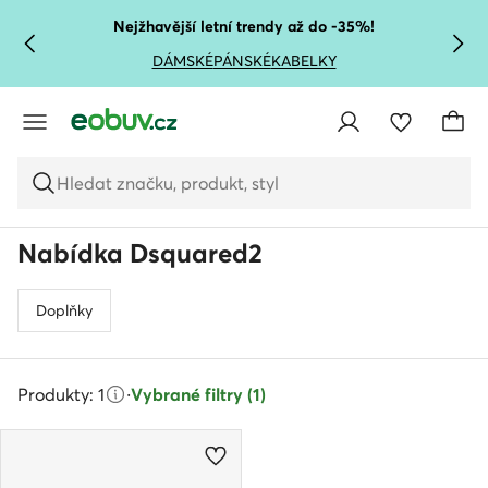
PŘEJÍT NA HLAVNÍ OBSAH
PŘEJÍT NA VYHLEDÁVÁNÍ
Nejžhavější letní trendy až do -35%!
DÁMSKÉ
PÁNSKÉ
KABELKY
Hledat značku, produkt, styl
Nabídka Dsquared2
Doplňky
Produkty: 1
·
Vybrané filtry (1)