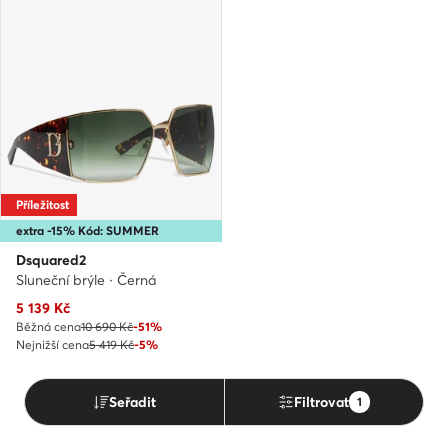
Příležitost
extra -15% Kód: SUMMER
Dsquared2
Sluneční brýle · Černá
Aktuální cena
5 139
Kč
Běžná cena
10 690 Kč
-51%
Nejnižší cena
5 419 Kč
-5%
Seřadit
Filtrovat
1