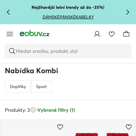
PŘEJÍT NA HLAVNÍ OBSAH
PŘEJÍT NA VYHLEDÁVÁNÍ
Nejžhavější letní trendy až do -35%!
DÁMSKÉ
PÁNSKÉ
KABELKY
Hledat značku, produkt, styl
Nabídka Kombi
Doplňky
Sport
Produkty: 3
·
Vybrané filtry (1)