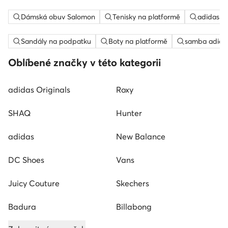
Dámská obuv Salomon
Tenisky na platformě
adidas c
Sandály na podpatku
Boty na platformě
samba adida
Oblíbené značky v této kategorii
adidas Originals
Roxy
SHAQ
Hunter
adidas
New Balance
DC Shoes
Vans
Juicy Couture
Skechers
Badura
Billabong