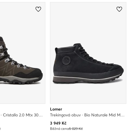
Lomer
Trekingová obuv · Cristallo 2.0 Mtx 30019A 02 · Khaki
Trekingová obuv · Bio Naturale Mid Mtx Suede 50085/A · Černá
Aktuální cena
3 949
Kč
č
Běžná cena
5 029 Kč