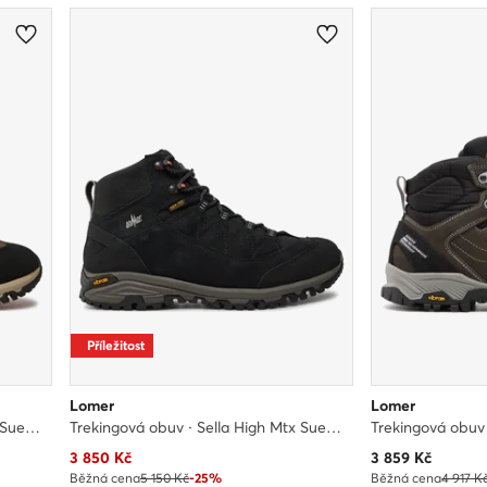
Příležitost
Lomer
Lomer
Trekingová obuv · Sella High Mtx Suede 30047/A · Šedá
Trekingová obuv · Sella High Mtx Suede 30047/A · Černá
Aktuální cena
Aktuální cena
3 850
Kč
3 859
Kč
Běžná cena
5 150 Kč
-25%
Běžná cena
4 917 K