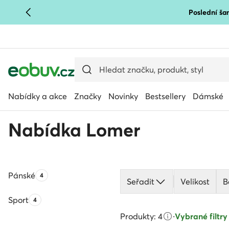
Poslední šan
PŘEJÍT NA HLAVNÍ OBSAH
PŘEJÍT NA VYHLEDÁVÁNÍ
Nabídky a akce
Značky
Novinky
Bestsellery
Dámské
Nabídka Lomer
Pánské
Počet produktů:
4
Seřadit
Velikost
B
Sport
Počet produktů:
4
Produkty: 4
·
Vybrané filtry 