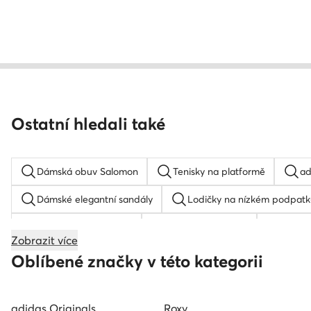
Ostatní hledali také
Dámská obuv Salomon
Tenisky na platformě
ad
Dámské elegantní sandály
Lodičky na nízkém podpatk
Sandály na podpatku
Boty na platformě
samba
Zobrazit více
Dětské tenisky
Reebok Club C 85
Boty k oblek
Oblíbené značky v této kategorii
adidas Originals
Roxy