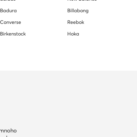
Badura
Billabong
Converse
Reebok
Birkenstock
Hoka
a mnoho