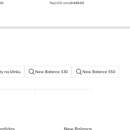
 Kč
Nejnižší cena
3 430 Kč
ty na klinku
New Balance 530
New Balance 550
rkenstock boston
Reebok Classic Leather
adidas
New Balance