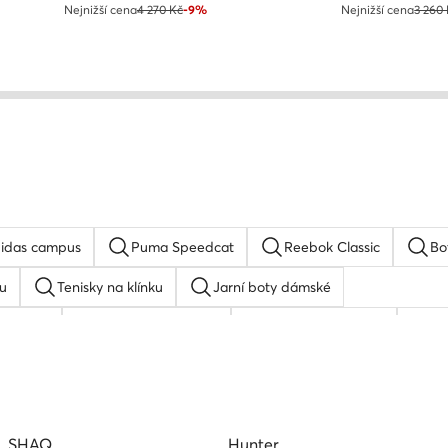
Nejnižší cena
4 270 Kč
-9%
Nejnižší cena
3 260
idas campus
Puma Speedcat
Reebok Classic
Bo
u
Tenisky na klínku
Jarní boty dámské
 adidas
Basketbalové boty
adidas Stan Smith
bi
u
adidas Superstar
SHAQ
Hunter