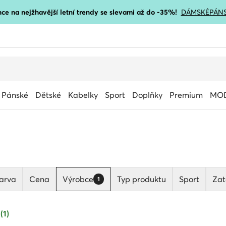
ce na nejžhavější letní trendy se slevami až do -35%!
DÁMSKÉ
PÁN
Pánské
Dětské
Kabelky
Sport
Doplňky
Premium
MOD
arva
Cena
Výrobce
Typ produktu
Sport
Zat
1
(1)