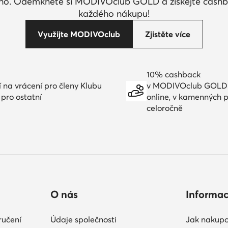
ího. Odemkněte si MODIVOclub GOLD a získejte cashb
každého nákupu!
Využijte MODIVOclub
Zjistěte více
10% cashback
í na vrácení pro členy Klubu
v MODIVOclub GOLD
 pro ostatní
online, v kamenných 
celoročně
O nás
Informa
ručení
Údaje společnosti
Jak nakupo