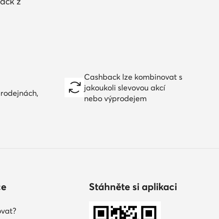
ack z
Cashback lze kombinovat s
jakoukoli slevovou akcí
prodejnách,
nebo výprodejem
ce
Stáhněte si aplikaci
vat?