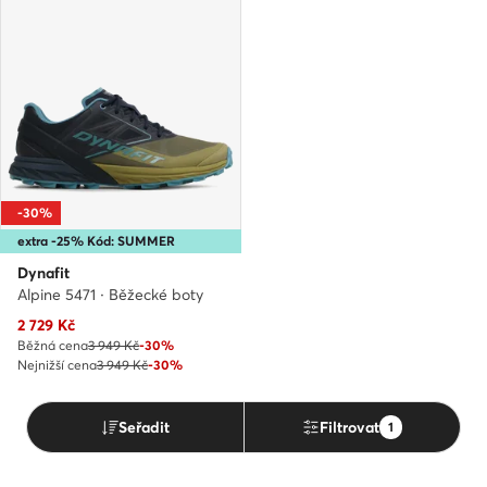
-30%
extra -25% Kód: SUMMER
Dynafit
Alpine 5471 · Běžecké boty
Aktuální cena
2 729
Kč
Běžná cena
3 949 Kč
-30%
Nejnižší cena
3 949 Kč
-30%
Seřadit
Filtrovat
1