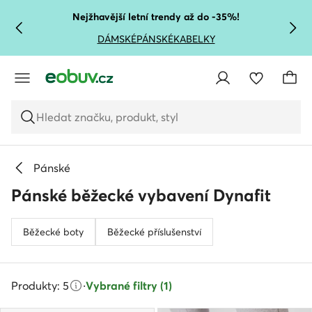
PŘEJÍT NA HLAVNÍ OBSAH
PŘEJÍT NA VYHLEDÁVÁNÍ
Nejžhavější letní trendy až do -35%!
DÁMSKÉ
PÁNSKÉ
KABELKY
Hledat značku, produkt, styl
Pánské
Pánské běžecké vybavení Dynafit
Běžecké boty
Běžecké příslušenství
Produkty: 5
·
Vybrané filtry (1)