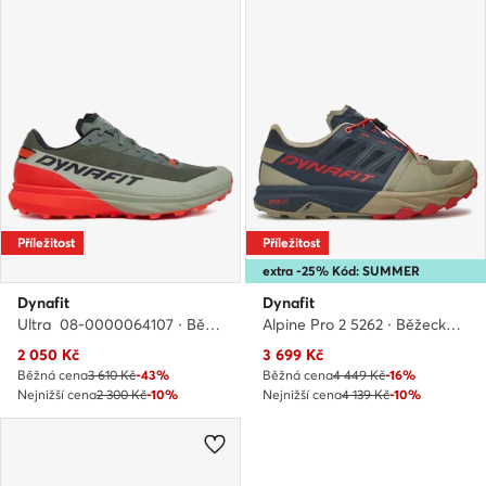
Příležitost
Příležitost
extra -25% Kód: SUMMER
Dynafit
Dynafit
Ultra 08-0000064107 · Běžecké boty
Alpine Pro 2 5262 · Běžecké boty
Aktuální cena
Aktuální cena
2 050
Kč
3 699
Kč
Běžná cena
3 610 Kč
-43%
Běžná cena
4 449 Kč
-16%
Nejnižší cena
2 300 Kč
-10%
Nejnižší cena
4 139 Kč
-10%