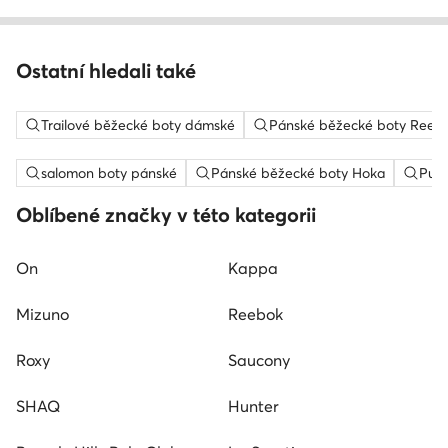
Ostatní hledali také
Trailové běžecké boty dámské
Pánské běžecké boty Reeb
salomon boty pánské
Pánské běžecké boty Hoka
Pum
Oblíbené značky v této kategorii
On
Kappa
Mizuno
Reebok
Roxy
Saucony
SHAQ
Hunter