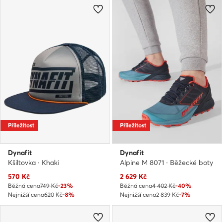
Příležitost
Příležitost
Dynafit
Dynafit
Kšiltovka · Khaki
Alpine M 8071 · Běžecké boty
Aktuální cena
Aktuální cena
570
Kč
2 629
Kč
Běžná cena
749 Kč
-23%
Běžná cena
4 402 Kč
-40%
Nejnižší cena
620 Kč
-8%
Nejnižší cena
2 839 Kč
-7%