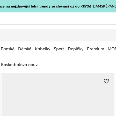
ce na nejžhavější letní trendy se slevami až do -35%!
DÁMSKÉ
PÁN
Pánské
Dětské
Kabelky
Sport
Doplňky
Premium
MOD
Basketbalová obuv