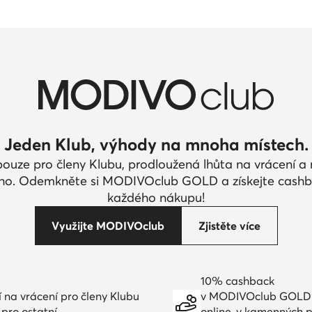
Jeden Klub, výhody na mnoha místech.
pouze pro členy Klubu, prodloužená lhůta na vrácení 
ího. Odemkněte si MODIVOclub GOLD a získejte cashb
každého nákupu!
Využijte MODIVOclub
Zjistěte více
10% cashback
í na vrácení pro členy Klubu
v MODIVOclub GOLD
 pro ostatní
online, v kamenných 