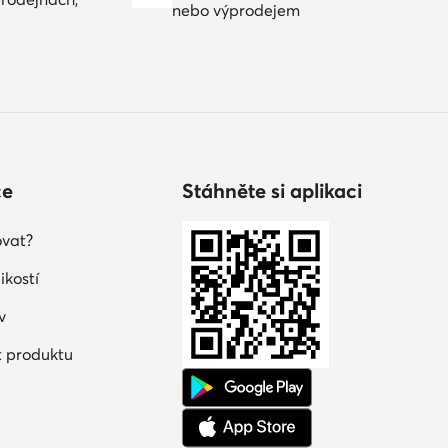
nebo výprodejem
ce
Stáhněte si aplikaci
vat?
ikostí
v
 produktu