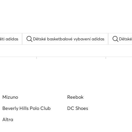
ěti adidas
Dětské basketbalové vybavení adidas
Dětské
Dětské sálovky
Keen sandaly trekove dětské
Dětské 
Mizuno
Reebok
Beverly Hills Polo Club
DC Shoes
Altra