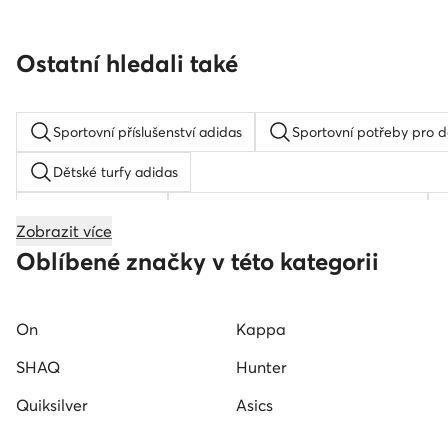
Ostatní hledali také
Sportovní příslušenství adidas
Sportovní potřeby pro d
Dětské turfy adidas
Kopačky dětské
Dětské basketbalové boty SHAQ
Zobrazit více
Dětské kopačky adidas
Oblíbené značky v této kategorii
On
Kappa
SHAQ
Hunter
Quiksilver
Asics