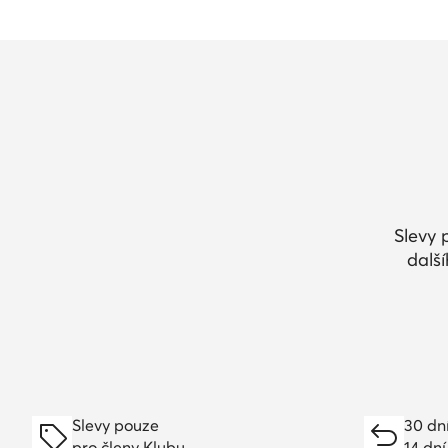
Slevy 
dalš
Slevy pouze
30 dn
pro členy Klubu
14 dní