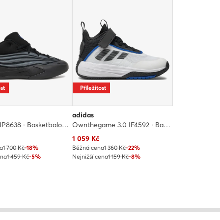
ost
Příležitost
adidas
Dame X JP8638 · Basketbalové boty
Ownthegame 3.0 IF4592 · Basketbalové boty
 cena
Aktuální cena
1 059
Kč
a
1 700 Kč
-18%
Běžná cena
1 360 Kč
-22%
ena
1 459 Kč
-5%
Nejnižší cena
1 159 Kč
-8%