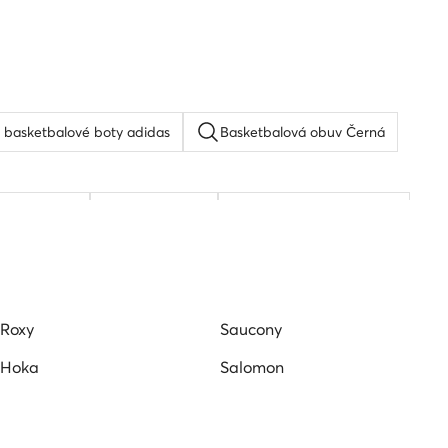
 basketbalové boty adidas
Basketbalová obuv Černá
trekové boty
Dětské turfy
Dětské kopačky Puma
Roxy
Saucony
Hoka
Salomon