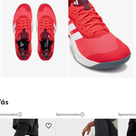
Vás
nzorováno
Sponzorováno
Sponzoro