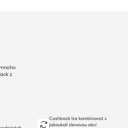
a mnoho
ack z
Cashback lze kombinovat s
jakoukoli slevovou akcí
prodejnách,