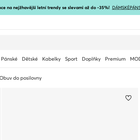
ce na nejžhavější letní trendy se slevami až do -35%!
DÁMSKÉ
PÁN
Pánské
Dětské
Kabelky
Sport
Doplňky
Premium
MOD
Obuv do posilovny