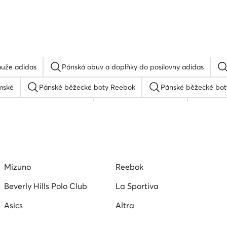
muže adidas
Pánská obuv a doplňky do posilovny adidas
mské
Pánské běžecké boty Reebok
Pánské běžecké boty
 obuv do posilovny Reebok
salomon boty pánské
Pánsk
ty SHAQ
adidas Terrex pánské
Mizuno
Reebok
Beverly Hills Polo Club
La Sportiva
Asics
Altra