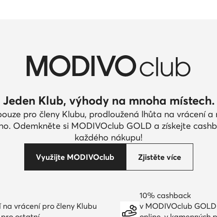
Jeden Klub, výhody na mnoha místech.
pouze pro členy Klubu, prodloužená lhůta na vrácení 
ího. Odemkněte si MODIVOclub GOLD a získejte cashb
každého nákupu!
Využijte MODIVOclub
Zjistěte více
10% cashback
í na vrácení pro členy Klubu
v MODIVOclub GOLD
 pro ostatní
online, v kamenných 