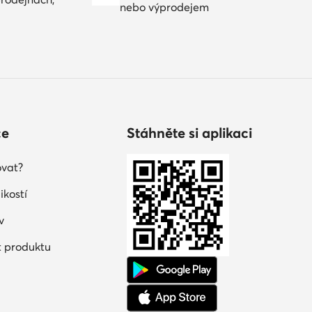
nebo výprodejem
ce
Stáhněte si aplikaci
vat?
ikostí
v
 produktu