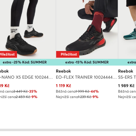
říležitost
Příležitost
extra -25% Kód: SUMMER
extra -15% Kód: SUMMER
extr
ebok
Reebok
Reebok
EO-NANO X5 EDGE 100244425 · Boty do posilovny
EO-FLEX TRAINER 100244444 · Boty do posilovny
uální cena
Aktuální cena
Aktuální
19
Kč
1 119
Kč
1 989
Kč
ná cena
3 449 Kč
-35%
Běžná cena
1 999 Kč
-44%
Běžná cen
nižší cena
2 459 Kč
-9%
Nejnižší cena
1 239 Kč
-9%
Nejnižší c