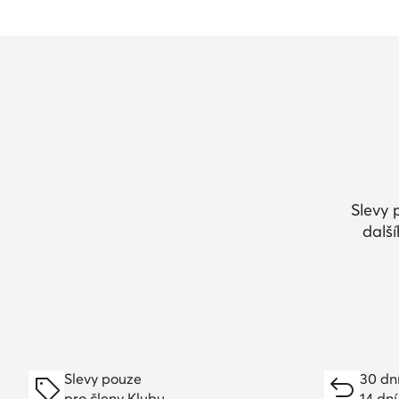
Slevy 
dalš
Slevy pouze
30 dn
pro členy Klubu
14 dní