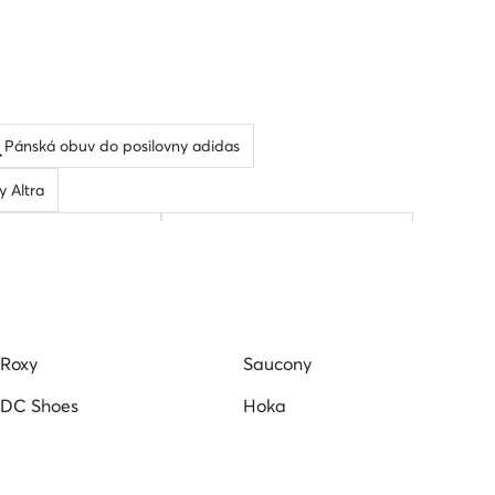
Pánská obuv do posilovny adidas
 Altra
é běžecké boty Hoka
Puma pánské běžecké boty
Roxy
Saucony
DC Shoes
Hoka