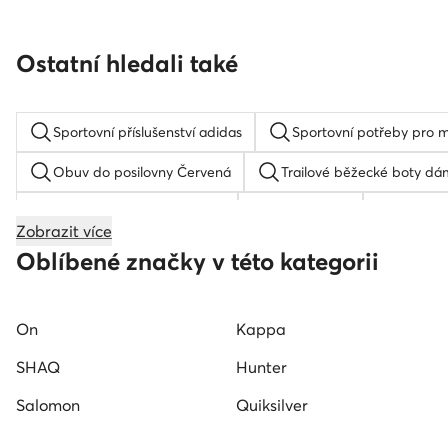
Ostatní hledali také
Sportovní příslušenství adidas
Sportovní potřeby pro 
Obuv do posilovny Červená
Trailové běžecké boty dá
Asics pánské běžecké boty
Sálové boty
Pánská
Zobrazit více
Pánské běžecké boty adidas
Pánské basketbalové bo
Oblíbené značky v této kategorii
On
Kappa
SHAQ
Hunter
Salomon
Quiksilver