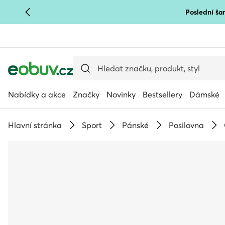
Poslední šan
PŘEJÍT NA HLAVNÍ OBSAH
PŘEJÍT NA VYHLEDÁVÁNÍ
Nabídky a akce
Značky
Novinky
Bestsellery
Dámské
Hlavní stránka
Sport
Pánské
Posilovna