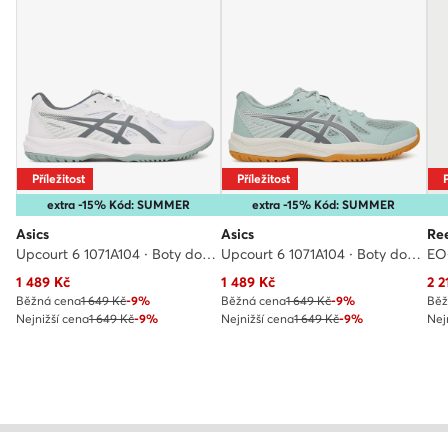
Příležitost
Příležitost
P
extra -15% Kód: SUMMER
extra -15% Kód: SUMMER
Asics
Asics
Re
Upcourt 6 1071A104 · Boty do posilovny
Upcourt 6 1071A104 · Boty do posilovny
Aktuální cena
Aktuální cena
Akt
1 489
Kč
1 489
Kč
2 2
Běžná cena
1 649 Kč
-9%
Běžná cena
1 649 Kč
-9%
Běž
Nejnižší cena
1 649 Kč
-9%
Nejnižší cena
1 649 Kč
-9%
Nej