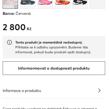
Barva:
Červená
2 800
2 800 Kč
Kč
Tento produkt je momentálně nedostupný.
Přihlaste se k odběru upozornění. Budeme Vás
informovat, pokud bude produkt opět dostupný.
Informormovat o dostupnosti produktu
Informace o produktu
Cena produktu uvedená na stránkách Eobuv.cz je závazná a