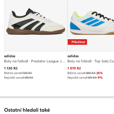
Příležitost
adidas
adidas
Boty na fotball · Predator League JR7024 · Bílá
Aktuální cena
Aktuální cena
1 130
Kč
1 019
Kč
Běžná cena
1 700 Kč
Běžná cena
1 380 Kč
-26%
Nejnižší cena
1 130 Kč
Nejnižší cena
1 129 Kč
-9%
Ostatní hledali také