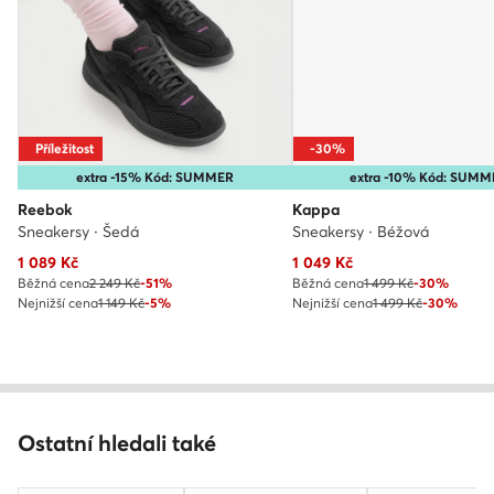
Příležitost
-30%
extra -15% Kód: SUMMER
extra -10% Kód: SUM
Reebok
Kappa
Sneakersy · Šedá
Sneakersy · Béžová
Aktuální cena
Aktuální cena
1 089
Kč
1 049
Kč
Běžná cena
2 249 Kč
-51%
Běžná cena
1 499 Kč
-30%
Nejnižší cena
1 149 Kč
-5%
Nejnižší cena
1 499 Kč
-30%
Ostatní hledali také