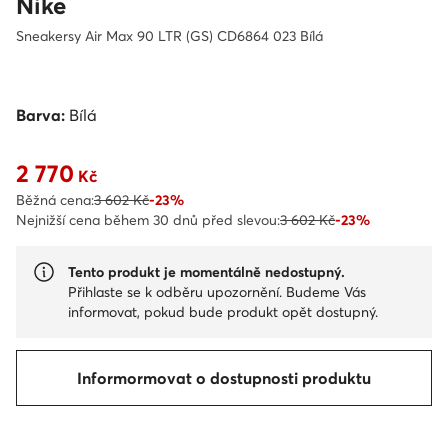
Nike
Sneakersy Air Max 90 LTR (GS) CD6864 023 Bílá
Barva:
Bílá
2 770
Aktuální cena 2 770 Kč
Kč
Běžná cena:
3 602 Kč
-23%
Nejnižší cena během 30 dnů před slevou:
3 602 Kč
-23%
Tento produkt je momentálně nedostupný.
Přihlaste se k odběru upozornění. Budeme Vás
informovat, pokud bude produkt opět dostupný.
Informormovat o dostupnosti produktu