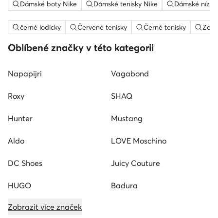
Dámské boty Nike
Dámské tenisky Nike
Dámské nízké 
černé lodicky
Červené tenisky
Černé tenisky
Zele
Oblíbené značky v této kategorii
Napapijri
Vagabond
Roxy
SHAQ
Hunter
Mustang
Aldo
LOVE Moschino
DC Shoes
Juicy Couture
HUGO
Badura
Zobrazit více značek