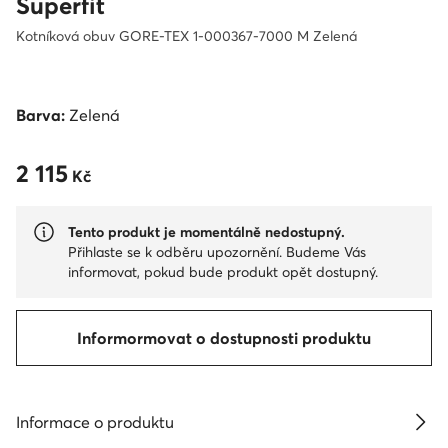
Superfit
Kotníková obuv GORE-TEX 1-000367-7000 M Zelená
Barva:
Zelená
2 115
2 115 Kč
Kč
Tento produkt je momentálně nedostupný.
Přihlaste se k odběru upozornění. Budeme Vás
informovat, pokud bude produkt opět dostupný.
Informormovat o dostupnosti produktu
Informace o produktu