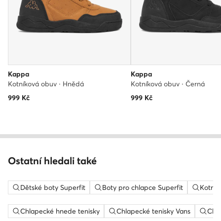
Kappa
Kappa
Kotníková obuv · Hnědá
Kotníková obuv · Černá
999
Kč
999
Kč
Ostatní hledali také
Dětské boty Superfit
Boty pro chlapce Superfit
Kotník
Chlapecké hnede tenisky
Chlapecké tenisky Vans
Chla