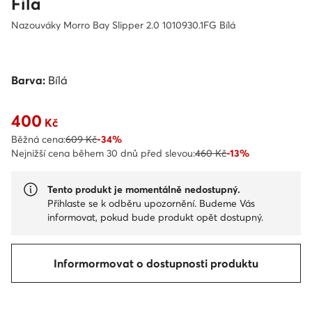
Fila
Nazouváky Morro Bay Slipper 2.0 1010930.1FG Bílá
Barva:
Bílá
400
Aktuální cena 400 Kč
Kč
Běžná cena:
609 Kč
-34%
Nejnižší cena během 30 dnů před slevou:
460 Kč
-13%
Tento produkt je momentálně nedostupný.
Přihlaste se k odběru upozornění. Budeme Vás
informovat, pokud bude produkt opět dostupný.
Informormovat o dostupnosti produktu