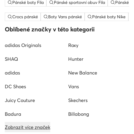
Pánské boty Fila
Pánské sportovní obuv Fila
Pánské bo
Crocs pánské
Boty Vans pánské
Pánské boty Nike
Oblíbené značky v této kategorii
adidas Originals
Roxy
SHAQ
Hunter
adidas
New Balance
DC Shoes
Vans
Juicy Couture
Skechers
Badura
Billabong
Zobrazit více značek