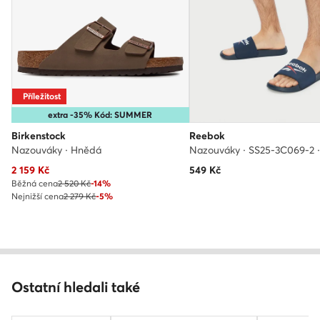
Příležitost
extra -35% Kód: SUMMER
Birkenstock
Reebok
Nazouváky · Hnědá
Aktuální cena
2 159
Kč
549
Kč
Běžná cena
2 520 Kč
-14%
Nejnižší cena
2 279 Kč
-5%
Ostatní hledali také