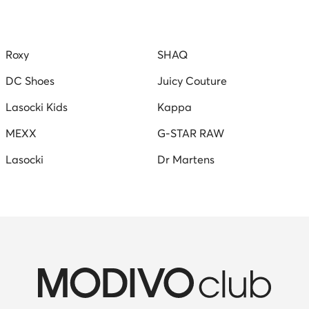
le
Hnede baleriny
Sandály na podpatku
Reebok
Roxy
SHAQ
DC Shoes
Juicy Couture
Lasocki Kids
Kappa
MEXX
G-STAR RAW
Lasocki
Dr Martens