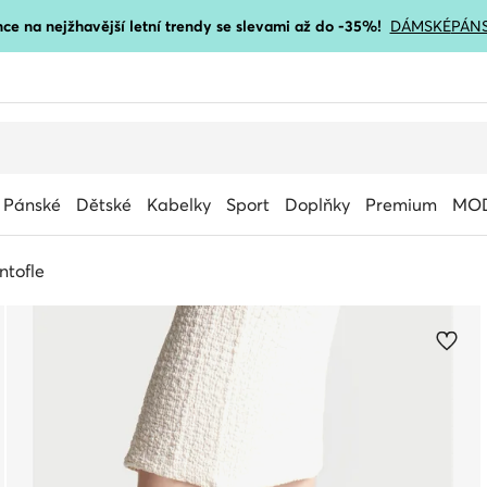
ce na nejžhavější letní trendy se slevami až do -35%!
DÁMSKÉ
PÁN
Pánské
Dětské
Kabelky
Sport
Doplňky
Premium
MOD
ntofle