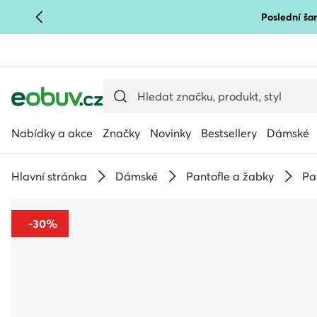
Poslední šan
PŘEJÍT NA HLAVNÍ OBSAH
PŘEJÍT NA VYHLEDÁVÁNÍ
Nabídky a akce
Značky
Novinky
Bestsellery
Dámské
Hlavní stránka
Dámské
Pantofle a žabky
Pa
-30%