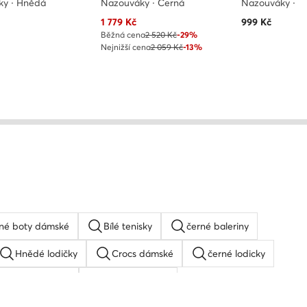
ky · Hnědá
Nazouváky · Černá
Nazouváky · K
Aktuální cena
1 779
Kč
999
Kč
Běžná cena
2 520 Kč
-29%
Nejnižší cena
2 059 Kč
-13%
né boty dámské
Bílé tenisky
černé baleriny
Hnědé lodičky
Crocs dámské
černé lodicky
 tenisky dámské
Holinky Hunter