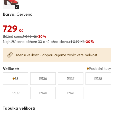
Barva:
Červená
729
Aktuální cena 729 Kč
Kč
Běžná cena:
1 049 Kč
-30%
Nejnižší cena během 30 dnů před slevou:
1 049 Kč
-30%
Menší velikost - doporučujeme zvolit větší velikost
Velikost:
Poslední kusy
35
36
37
38
39
40
41
Tabulka velikostí