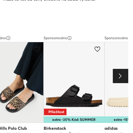
váno
Sponzorováno
Sponzorováno
Příležitost
extra -35% Kód: SUMMER
extra -15
Hills Polo Club
Birkenstock
adidas