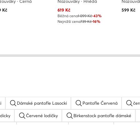
zouváky · Černá
Nazouváky · Hnědá
Nazouvá
Aktuální cena
9
Kč
619
Kč
599
Kč
Běžná cena
1 099 Kč
-43%
Nejnižší cena
739 Kč
-16%
i
Dámské pantofle Lasocki
Pantofle Červená
čer
odicky
Červené lodičky
Birkenstock pantofle dámské
dámské
Nike dámské boty
Ruzove lodicky
Béžové