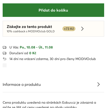
Přidat do košíku
Získejte za tento produkt
+73 Kč
Dowiedz się wi
10% cashback s MODIVOclub GOLD
U Vás:
Po., 10.08 - Út., 11.08
Doručení od
0 Kč
14 dní na vrácení zdarma, 30 dní pro členy MODIVOclub
Informace o produktu
Cena produktu uvedená na stránkách Eobuv.cz je závazná a
může se lišit od ceny uvedené na obalu výrobku.