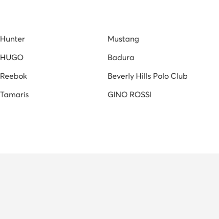
 tenisky dámské
Espadrilky dámské
Bile baleriny
Hunter
Mustang
HUGO
Badura
Reebok
Beverly Hills Polo Club
Tamaris
GINO ROSSI