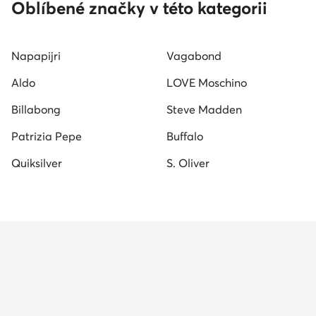
Bílé plátěné tenisky
Ruzove tenisky
Roxy pantof
Oblíbené značky v této kategorii
Napapijri
Vagabond
Aldo
LOVE Moschino
Billabong
Steve Madden
Patrizia Pepe
Buffalo
Quiksilver
S. Oliver