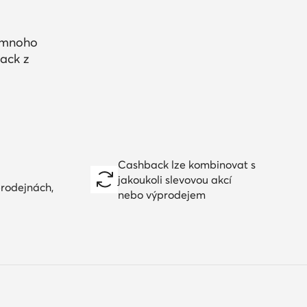
a mnoho
ack z
Cashback lze kombinovat s
jakoukoli slevovou akcí
prodejnách,
nebo výprodejem