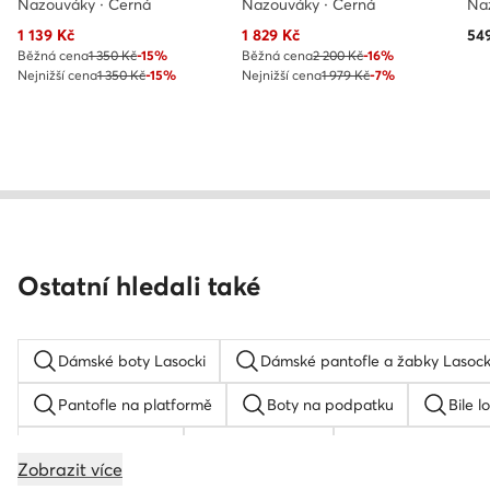
Nazouváky · Černá
Nazouváky · Černá
Na
Aktuální cena
Aktuální cena
1 139
Kč
1 829
Kč
54
Běžná cena
1 350 Kč
-15%
Běžná cena
2 200 Kč
-16%
Nejnižší cena
1 350 Kč
-15%
Nejnižší cena
1 979 Kč
-7%
Ostatní hledali také
Dámské boty Lasocki
Dámské pantofle a žabky Lasock
Pantofle na platformě
Boty na podpatku
Bile l
Červené tenisky
Černé tenisky
Zelené tenisky 
Zobrazit více