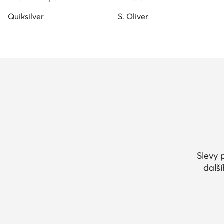
Quiksilver
S. Oliver
Slevy 
dalš