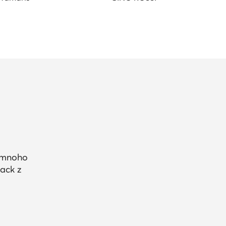
a mnoho
ack z