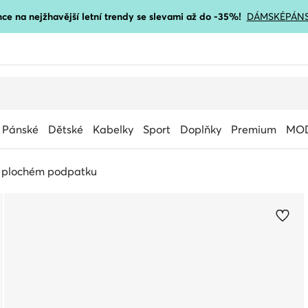
ce na nejžhavější letní trendy se slevami až do -35%!
DÁMSKÉ
PÁN
Pánské
Dětské
Kabelky
Sport
Doplňky
Premium
MOD
 plochém podpatku