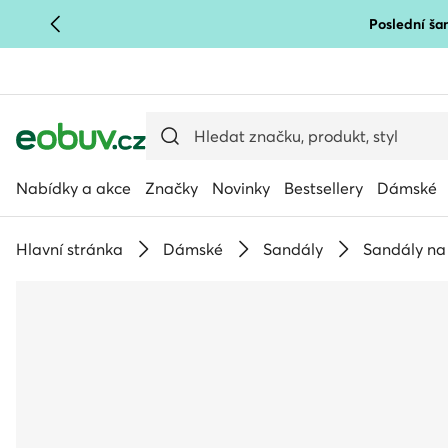
Poslední šan
PŘEJÍT NA HLAVNÍ OBSAH
PŘEJÍT NA VYHLEDÁVÁNÍ
Nabídky a akce
Značky
Novinky
Bestsellery
Dámské
Hlavní stránka
Dámské
Sandály
Sandály na