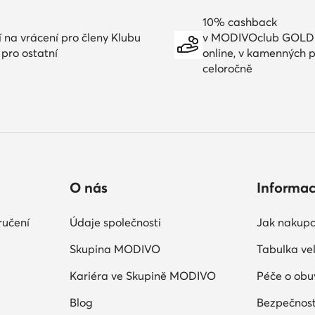
10% cashback
í na vrácení pro členy Klubu
v MODIVOclub GOLD
 pro ostatní
online, v kamenných 
celoročně
O nás
Informa
ručení
Údaje společnosti
Jak nakupo
Skupina MODIVO
Tabulka vel
Kariéra ve Skupině MODIVO
Péče o obu
Blog
Bezpečnost