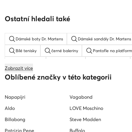
Ostatní hledali také
Dámské boty Dr. Martens
Dámské sandály Dr. Martens
Bílé tenisky
černé baleriny
Pantofle na platfor
Crocs dámské
černé lodicky
Červené tenisky
Zobrazit více
Holinky Hunter
Bílé plátěné tenisky
Ruzove teni
Oblíbené značky v této kategorii
Bile baleriny
Napapijri
Vagabond
Aldo
LOVE Moschino
Billabong
Steve Madden
Patrizia Pepe
Buffalo