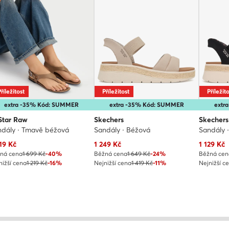
říležitost
Příležitost
Příležit
extra -35% Kód: SUMMER
extra -35% Kód: SUMMER
extr
Star Raw
Skechers
Skechers
dály · Tmavě béžová
Sandály · Béžová
Sandály 
uální cena
Aktuální cena
Aktuální
19
Kč
1 249
Kč
1 129
Kč
ná cena
1 699 Kč
-40%
Běžná cena
1 649 Kč
-24%
Běžná cen
nižší cena
1 219 Kč
-16%
Nejnižší cena
1 419 Kč
-11%
Nejnižší c