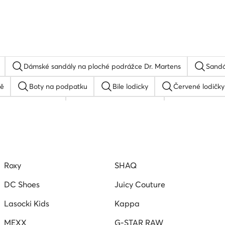
Dámské sandály na ploché podrážce Dr. Martens
Sandá
mě
Boty na podpatku
Bile lodicky
Červené lodičky
Černé tenisky
Zelené tenisky dámské
Nike dámské
sky
Roxy pantofle
Hnede baleriny
Sandály na p
Roxy
SHAQ
DC Shoes
Juicy Couture
Lasocki Kids
Kappa
MEXX
G-STAR RAW