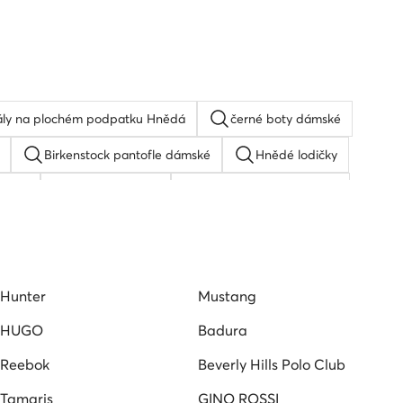
ly na plochém podpatku Hnědá
černé boty dámské
Birkenstock pantofle dámské
Hnědé lodičky
 boty
Ruzove lodicky
Béžové tenisky dámské
odpatku
Reebok tenisky dámské
Espadrilky dámské
Hunter
Mustang
HUGO
Badura
Reebok
Beverly Hills Polo Club
Tamaris
GINO ROSSI