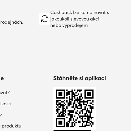
Cashback lze kombinovat s
jakoukoli slevovou akcí
prodejnách,
nebo výprodejem
ce
Stáhněte si aplikaci
vat?
ikostí
v
 produktu