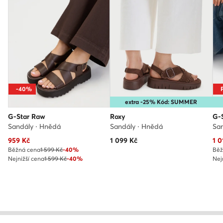
-40%
P
extra -25% Kód: SUMMER
G-Star Raw
Roxy
G-
Sandály · Hnědá
Sandály · Hnědá
San
Aktuální cena
Akt
959
Kč
1 099
Kč
1 0
Běžná cena
1 599 Kč
-40%
Běž
Nejnižší cena
1 599 Kč
-40%
Nej