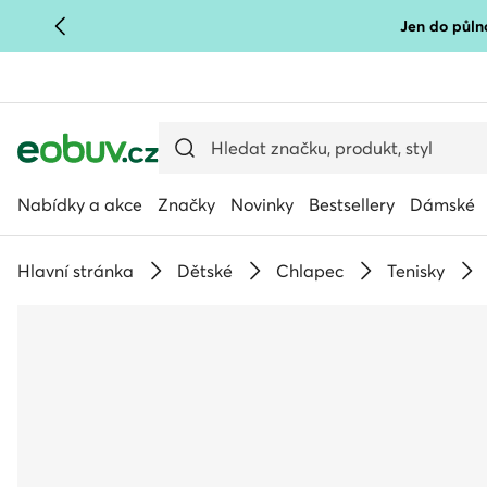
Jen do půlno
PŘEJÍT NA HLAVNÍ OBSAH
PŘEJÍT NA VYHLEDÁVÁNÍ
Nabídky a akce
Značky
Novinky
Bestsellery
Dámské
Hlavní stránka
Dětské
Chlapec
Tenisky