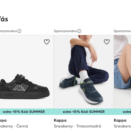
Vás
nzorováno
Sponzorováno
Sponzoro
extra -15% Kód: SUMMER
extra -15% Kód: SUMMER
extr
ppa
Kappa
Kappa
akersy · Černá
Sneakersy · Tmavomodrá
Sneakers