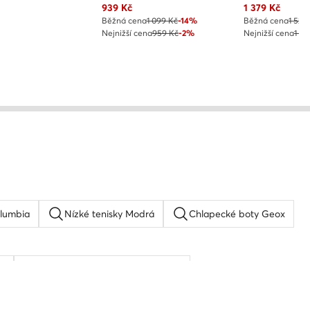
Aktuální cena
Aktuální cena
939
Kč
1 379
Kč
Běžná cena
1 099 Kč
-14%
Běžná cena
1 529
Nejnižší cena
959 Kč
-2%
Nejnižší cena
1 52
olumbia
Nízké tenisky Modrá
Chlapecké boty Geox
as
Chlapecké tenisky New Balance