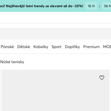
ci! Nejžhavější letní trendy se slevami až do -35%!
16 H
:
56 
Pánské
Dětské
Kabelky
Sport
Doplňky
Premium
MOD
Nízké tenisky