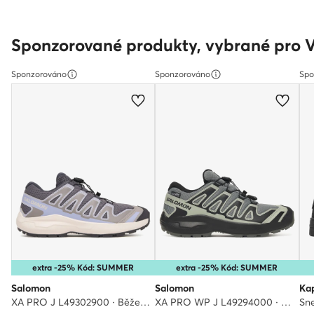
Sponzorované produkty, vybrané pro 
Sponzorováno
Sponzorováno
Spo
extra -25% Kód: SUMMER
extra -25% Kód: SUMMER
Salomon
Salomon
Ka
XA PRO J L49302900 · Běžecké boty
XA PRO WP J L49294000 · Běžecké boty
Sne