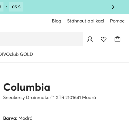
M
:
04 S
Blog
Stáhnout aplikaci
Pomoc
IVOclub GOLD
Columbia
Sneakersy Drainmaker™ XTR 2101641 Modrá
Barva:
Modrá