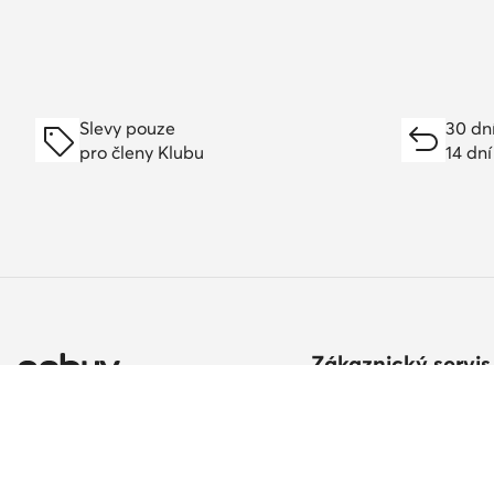
Slevy pouze
30 dn
pro členy Klubu
14 dní
Zákaznický servis
Způsoby a náklady do
Vrácení zboží