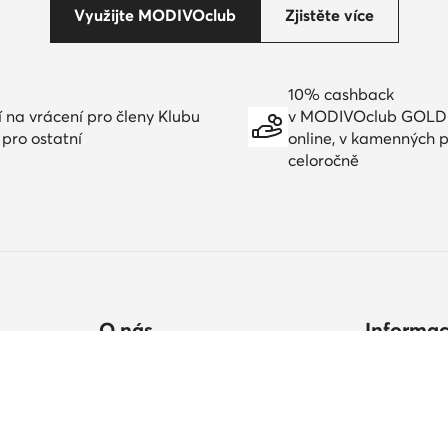
Využijte MODIVOclub
Zjistěte více
10% cashback
í na vrácení pro členy Klubu
v MODIVOclub GOLD
 pro ostatní
online, v kamenných 
celoročně
O nás
Informa
ručení
Údaje společnosti
Jak nakupo
Skupina MODIVO
Tabulka vel