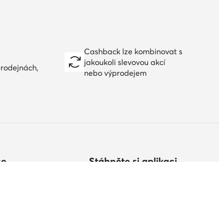
Cashback lze kombinovat s
jakoukoli slevovou akcí
prodejnách,
nebo výprodejem
ce
Stáhněte si aplikaci
vat?
ikostí