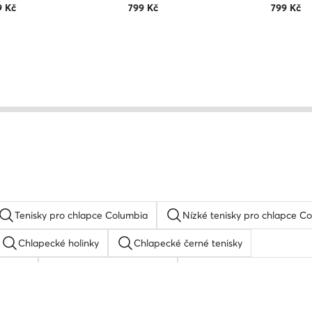
9
Kč
799
Kč
799
Kč
Tenisky pro chlapce Columbia
Nízké tenisky pro chlapce C
Chlapecké holinky
Chlapecké černé tenisky
enisky
Chlapecké tenisky Vans
Chlapecké tenisky adid
Reebok
Chlapecké tenisky Beverly Hills Polo Club