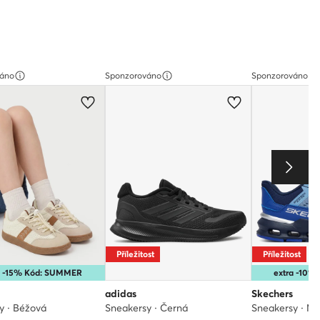
váno
Sponzorováno
Sponzorováno
Příležitost
Příležitost
a -15% Kód: SUMMER
extra -10
adidas
Skechers
y · Béžová
Sneakersy · Černá
Sneakersy · M