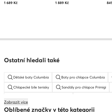
1 689
Kč
1 889
Kč
84
Ostatní hledali také
Dětské boty Columbia
Boty pro chlapce Columbia
Chlapecké bile tenisky
Sandály pro chlapce Primigi
Polobotky pro chlapce Lasocki Kids
Chlapecké hnede t
Zobrazit více
Sandály pro chlapce Lasocki Kids
Chlapecké tenisky 
Oblíbené značky v této kategorii