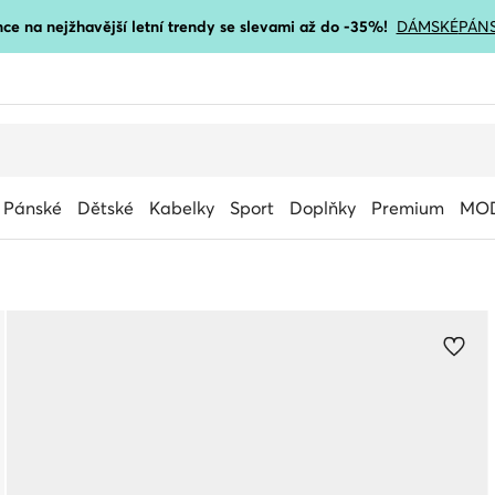
ce na nejžhavější letní trendy se slevami až do -35%!
DÁMSKÉ
PÁN
Pánské
Dětské
Kabelky
Sport
Doplňky
Premium
MOD