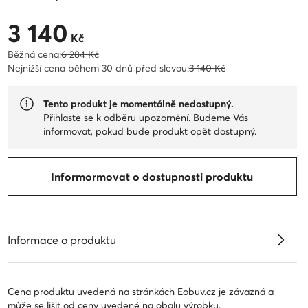
3 140
Aktuální cena 3 140 Kč
Kč
Běžná cena:
6 284 Kč
Nejnižší cena během 30 dnů před slevou:
3 140 Kč
Tento produkt je momentálně nedostupný.
Přihlaste se k odběru upozornění. Budeme Vás
informovat, pokud bude produkt opět dostupný.
Informormovat o dostupnosti produktu
Informace o produktu
Cena produktu uvedená na stránkách Eobuv.cz je závazná a
může se lišit od ceny uvedené na obalu výrobku.