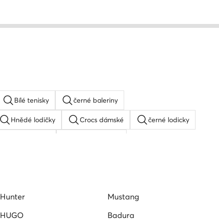
Bílé tenisky
černé baleriny
Hnědé lodičky
Crocs dámské
černé lodicky
 tenisky dámské
Holinky Hunter
 tenisky dámské
Espadrilky dámské
Bile baleriny
Hunter
Mustang
HUGO
Badura