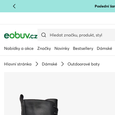
Poslední šan
PŘEJÍT NA HLAVNÍ OBSAH
PŘEJÍT NA VYHLEDÁVÁNÍ
Nabídky a akce
Značky
Novinky
Bestsellery
Dámské
Hlavní stránka
Dámské
Outdoorové boty