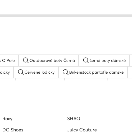
c O'Polo
Outdoorové boty Černá
černé boty dámské
odicky
Červené lodičky
Birkenstock pantofle dámské
dámské
Nike dámské boty
Ruzove lodicky
Béžové
le
Hnede baleriny
Sandály na podpatku
Reebok
Roxy
SHAQ
DC Shoes
Juicy Couture