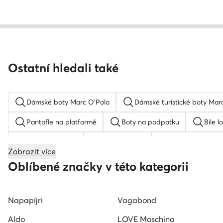
Ostatní hledali také
Dámské boty Marc O'Polo
Dámské turistické boty Mar
Pantofle na platformě
Boty na podpatku
Bile l
Červené tenisky
Černé tenisky
Zelené tenisky 
Zobrazit více
Bílé plátěné tenisky
Ruzove tenisky
Roxy pantof
Oblíbené značky v této kategorii
Napapijri
Vagabond
Aldo
LOVE Moschino