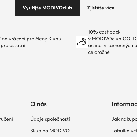
Využijte MODIVOclub
Zjistěte více
10% cashback
í na vrácení pro členy Klubu
v MODIVOclub GOLD
 pro ostatní
online, v kamenných 
celoročně
O nás
Informa
ručení
Údaje společnosti
Jak nakupo
Skupina MODIVO
Tabulka vel