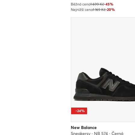
Běžná cena
1 699 Kč
-45%
Nejnižší cena
1 169 Kč
-20%
-24%
New Balance
Sneakersy · NB 574 · Černá