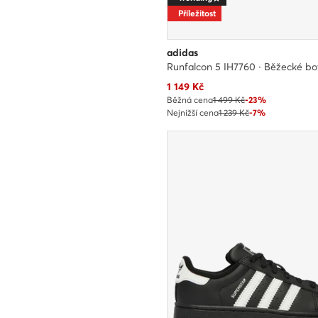
Příležitost
adidas
Runfalcon 5 IH7760 · Běžecké bo
Aktuální cena
1 149
Kč
Běžná cena
1 499 Kč
-23%
Nejnižší cena
1 239 Kč
-7%