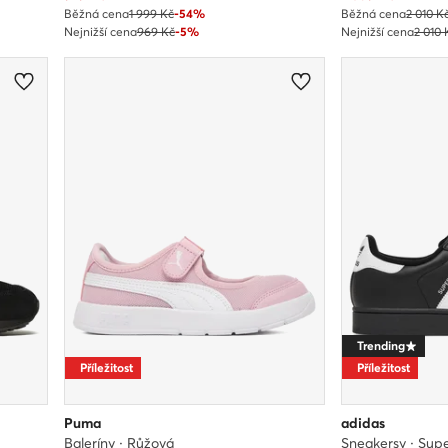
Běžná cena
1 999 Kč
-54%
Běžná cena
2 010 K
Nejnižší cena
969 Kč
-5%
Nejnižší cena
2 010 
Trending
Příležitost
Příležitost
Puma
adidas
Baleríny · Růžová
Sneakersy · Supe