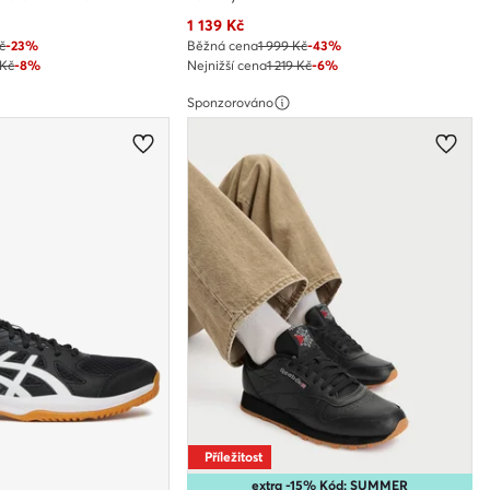
Aktuální cena
1 139
Kč
č
-23%
Běžná cena
1 999 Kč
-43%
 Kč
-8%
Nejnižší cena
1 219 Kč
-6%
Sponzorováno
Příležitost
extra -15% Kód: SUMMER