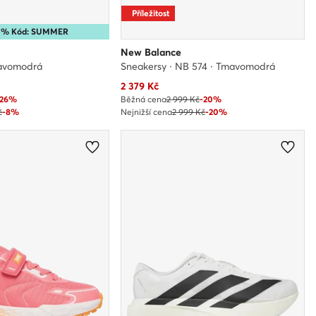
Příležitost
35% Kód: SUMMER
New Balance
avomodrá
Sneakersy · NB 574 · Tmavomodrá
Aktuální cena
2 379
Kč
-26%
Běžná cena
2 999 Kč
-20%
č
-8%
Nejnižší cena
2 999 Kč
-20%