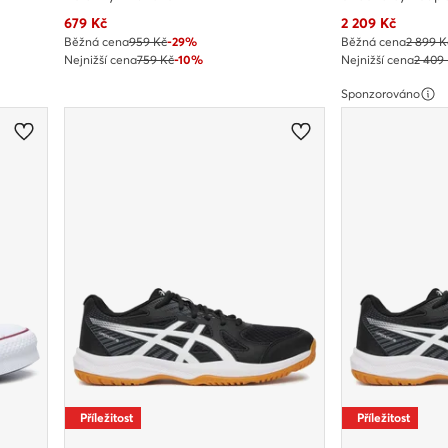
Aktuální cena
Aktuální cena
679
Kč
2 209
Kč
Běžná cena
959 Kč
-29%
Běžná cena
2 899 K
Nejnižší cena
759 Kč
-10%
Nejnižší cena
2 409
Sponzorováno
Příležitost
Příležitost