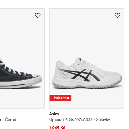
Příležitost
Asics
ar · Černá
Upcourt 6 Gs 1074A045 · Sálovky
Aktuální cena
1 049
Kč