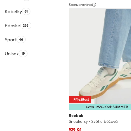
Sponzorováno
Kabelky
Počet produktů:
61
Pánské
Počet produktů:
263
Sport
Počet produktů:
46
Unisex
Počet produktů:
19
Příležitost
extra -25% Kód: SUMMER
Reebok
Sneakersy · Světle béžová
Aktuální cena
929
Kč