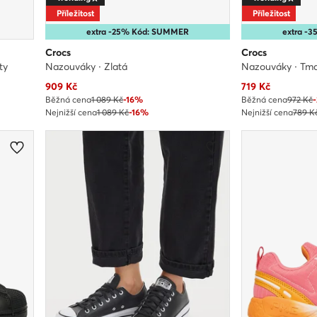
Příležitost
Příležitost
extra -25% Kód: SUMMER
extra -
Crocs
Crocs
ty
Nazouváky · Zlatá
Nazouváky · Tm
Aktuální cena
Aktuální cena
909
Kč
719
Kč
Běžná cena
1 089 Kč
-16%
Běžná cena
972 Kč
Nejnižší cena
1 089 Kč
-16%
Nejnižší cena
789 K