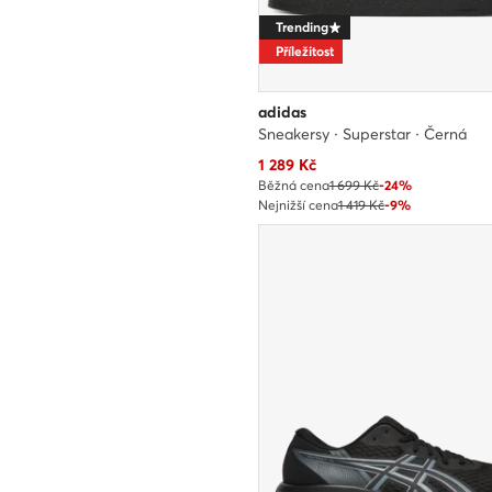
Trending
Příležitost
adidas
Sneakersy · Superstar · Černá
Aktuální cena
1 289
Kč
Běžná cena
1 699 Kč
-24%
Nejnižší cena
1 419 Kč
-9%