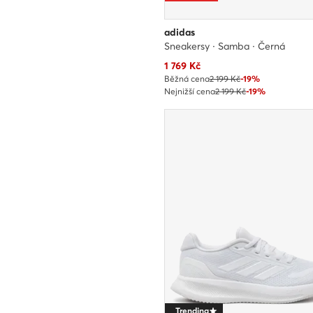
adidas
Sneakersy · Samba · Černá
Aktuální cena
1 769
Kč
Běžná cena
2 199 Kč
-19%
Nejnižší cena
2 199 Kč
-19%
Trending