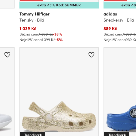
extra -15% Kód: SUMMER
extra -
Tommy Hilfiger
adidas
Tenisky · Bílá
Sneakersy · Bílá
Aktuální cena
Aktuální cena
1 039
Kč
889
Kč
Běžná cena
1 690 Kč
-38%
Běžná cena
1 099 K
Nejnižší cena
1 099 Kč
-5%
Nejnižší cena
939 K
Trending
Trending