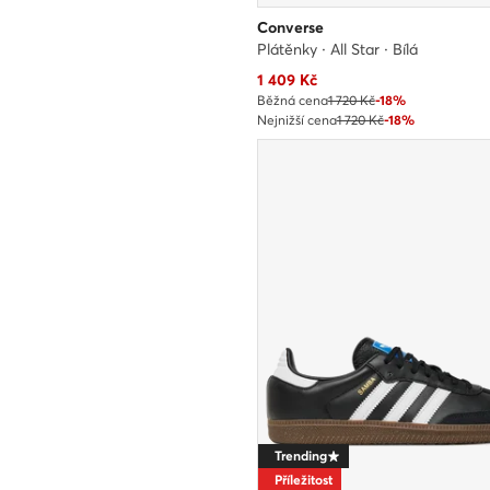
Converse
Plátěnky · All Star · Bílá
Aktuální cena
1 409
Kč
Běžná cena
1 720 Kč
-18%
Nejnižší cena
1 720 Kč
-18%
Trending
Příležitost