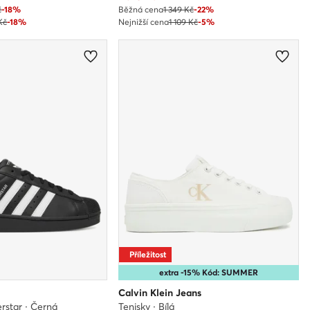
č
-18%
Běžná cena
1 349 Kč
-22%
Kč
-18%
Nejnižší cena
1 109 Kč
-5%
Příležitost
extra -15% Kód: SUMMER
Calvin Klein Jeans
rstar · Černá
Tenisky · Bílá