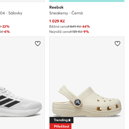
Reebok
04 · Sálovky
Sneakersy · Černá
Aktuální cena
1 029
Kč
č
-23%
Běžná cena
1 849 Kč
-44%
Kč
-6%
Nejnižší cena
1 139 Kč
-9%
Trending
Příležitost