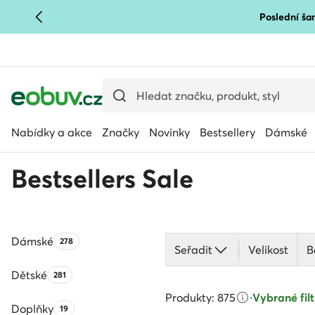
Poslední šan
PŘEJÍT NA HLAVNÍ OBSAH
PŘEJÍT NA VYHLEDÁVÁNÍ
Nabídky a akce
Značky
Novinky
Bestsellery
Dámské
Bestsellers Sale
Dámské
Počet produktů:
278
Seřadit
Velikost
B
Dětské
Počet produktů:
281
Produkty: 875
·
Vybrané filt
Doplňky
Počet produktů:
19