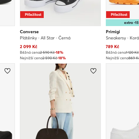
Příležitost
Příležitost
extra -
Converse
Primigi
Plátěnky · All Star · Černá
Sneakersy · Korá
Aktuální cena
Aktuální cena
2 099
Kč
789
Kč
Běžná cena
2 590 Kč
-18%
Běžná cena
1 120 Kč
Nejnižší cena
2 590 Kč
-18%
Nejnižší cena
869 K