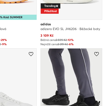
Trending
Příležitost
15% Kód: SUMMER
adidas
lová
adizero EVO SL JH6206 · Běžecké boty
Aktuální cena
3 109
Kč
-29%
Běžná cena
3 599 Kč
-13%
č
-9%
Nejnižší cena
3 319 Kč
-6%