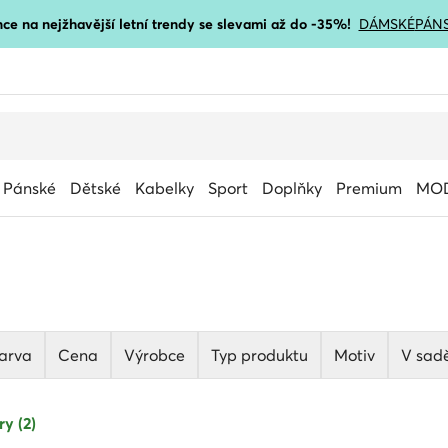
ce na nejžhavější letní trendy se slevami až do -35%!
DÁMSKÉ
PÁN
Pánské
Dětské
Kabelky
Sport
Doplňky
Premium
MOD
arva
Cena
Výrobce
Typ produktu
Motiv
V sad
ry (2)