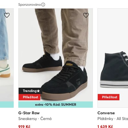
Sponzorováno
Trending
Příležitost
Příležitost
extra -10% Kód: SUMMER
G-Star Raw
Converse
Sneakersy · Černá
Plátěnky · All St
Aktuální cena
Aktuální cena
919
Kč
1 639
Kč