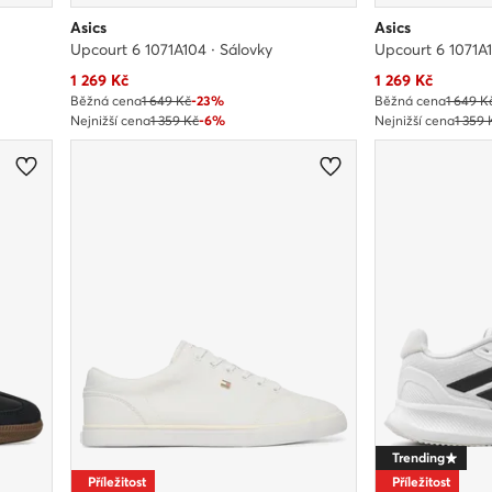
Asics
Asics
Upcourt 6 1071A104 · Sálovky
Upcourt 6 1071A1
Aktuální cena
Aktuální cena
1 269
Kč
1 269
Kč
Běžná cena
1 649 Kč
-23%
Běžná cena
1 649 K
Nejnižší cena
1 359 Kč
-6%
Nejnižší cena
1 359 
Trending
Příležitost
Příležitost