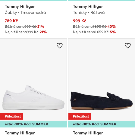
Tommy Hilfiger
Tommy Hilfiger
Žabky · Tmavomodrá
Tenisky · Růžová
Aktuální cena
Aktuální cena
789
Kč
999
Kč
Běžná cena
999 Kč
-21%
Běžná cena
1 690 Kč
-40%
Nejnižší cena
999 Kč
-21%
Nejnižší cena
1 059 Kč
-5%
Příležitost
Příležitost
extra -10% Kód: SUMMER
extra -10% Kód: SUMMER
Tommy Hilfiger
Tommy Hilfiger