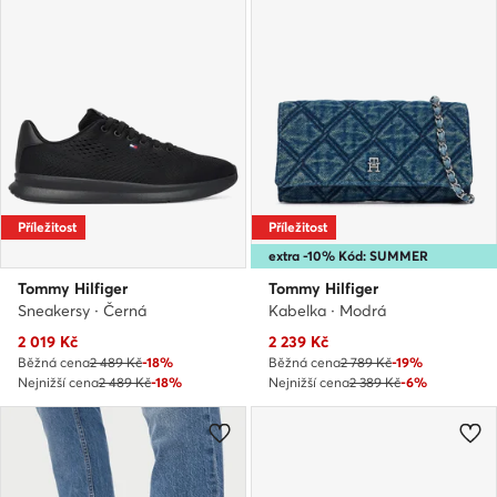
Příležitost
Příležitost
extra -10% Kód: SUMMER
Tommy Hilfiger
Tommy Hilfiger
Sneakersy · Černá
Kabelka · Modrá
Aktuální cena
Aktuální cena
2 019
Kč
2 239
Kč
Běžná cena
2 489 Kč
-18%
Běžná cena
2 789 Kč
-19%
Nejnižší cena
2 489 Kč
-18%
Nejnižší cena
2 389 Kč
-6%