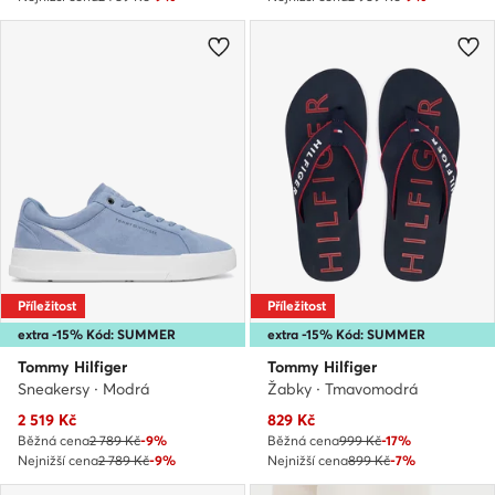
Příležitost
Příležitost
extra -15% Kód: SUMMER
extra -15% Kód: SUMMER
Tommy Hilfiger
Tommy Hilfiger
Sneakersy · Modrá
Žabky · Tmavomodrá
Aktuální cena
Aktuální cena
2 519
Kč
829
Kč
Běžná cena
2 789 Kč
-9%
Běžná cena
999 Kč
-17%
Nejnižší cena
2 789 Kč
-9%
Nejnižší cena
899 Kč
-7%