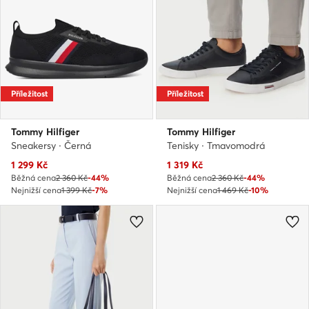
Příležitost
Příležitost
Tommy Hilfiger
Tommy Hilfiger
Sneakersy · Černá
Tenisky · Tmavomodrá
Aktuální cena
Aktuální cena
1 299
Kč
1 319
Kč
Běžná cena
2 360 Kč
-44%
Běžná cena
2 360 Kč
-44%
Nejnižší cena
1 399 Kč
-7%
Nejnižší cena
1 469 Kč
-10%