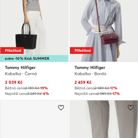
Příležitost
Příležitost
extra -10% Kód: SUMMER
Tommy Hilfiger
Tommy Hilfiger
Kabelka · Černá
Kabelka · Bordó
Aktuální cena
Aktuální cena
3 039
Kč
2 459
Kč
Běžná cena
3 789 Kč
-19%
Běžná cena
2 989 Kč
-17%
Nejnižší cena
3 249 Kč
-6%
Nejnižší cena
2 989 Kč
-17%