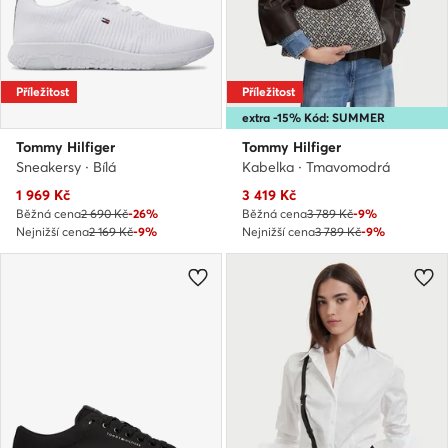
Příležitost
Příležitost
extra -15% Kód: SUMMER
Tommy Hilfiger
Tommy Hilfiger
Sneakersy · Bílá
Kabelka · Tmavomodrá
Aktuální cena
Aktuální cena
1 969
Kč
3 419
Kč
Běžná cena
2 690 Kč
-26%
Běžná cena
3 789 Kč
-9%
Nejnižší cena
2 169 Kč
-9%
Nejnižší cena
3 789 Kč
-9%