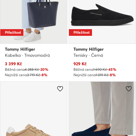
Příležitost
Příležitost
Tommy Hilfiger
Tommy Hilfiger
Kabelka · Tmavomodrá
Tenisky · Černá
Aktuální cena
Aktuální cena
3 399
Kč
929
Kč
Běžná cena
4 288 Kč
-20%
Běžná cena
1 690 Kč
-45%
Nejnižší cena
3 719 Kč
-8%
Nejnižší cena
1 019 Kč
-8%