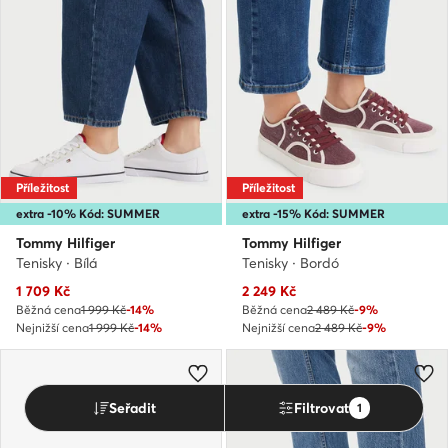
Příležitost
Příležitost
extra -10% Kód: SUMMER
extra -15% Kód: SUMMER
Tommy Hilfiger
Tommy Hilfiger
Tenisky · Bílá
Tenisky · Bordó
Aktuální cena
Aktuální cena
1 709
Kč
2 249
Kč
Běžná cena
1 999 Kč
-14%
Běžná cena
2 489 Kč
-9%
Nejnižší cena
1 999 Kč
-14%
Nejnižší cena
2 489 Kč
-9%
Seřadit
Filtrovat
1