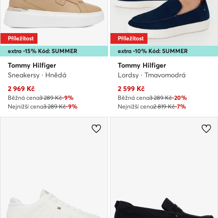
Příležitost
Příležitost
extra -15% Kód: SUMMER
extra -10% Kód: SUMMER
Tommy Hilfiger
Tommy Hilfiger
Sneakersy · Hnědá
Lordsy · Tmavomodrá
Aktuální cena
Aktuální cena
2 969
Kč
2 599
Kč
Běžná cena
3 289 Kč
-9%
Běžná cena
3 289 Kč
-20%
Nejnižší cena
3 289 Kč
-9%
Nejnižší cena
2 819 Kč
-7%