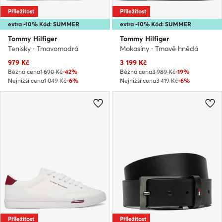
Příležitost
Příležitost
extra -10% Kód: SUMMER
extra -10% Kód: SUMMER
Tommy Hilfiger
Tommy Hilfiger
Tenisky · Tmavomodrá
Mokasíny · Tmavě hnědá
Aktuální cena
Aktuální cena
979
Kč
3 199
Kč
Běžná cena
1 690 Kč
-42%
Běžná cena
3 989 Kč
-19%
Nejnižší cena
1 049 Kč
-6%
Nejnižší cena
3 419 Kč
-6%
Příležitost
Příležitost