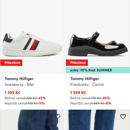
Příležitost
Příležitost
extra -10% Kód: SUMMER
Tommy Hilfiger
Tommy Hilfiger
Sneakersy · Bílá
Polobotky · Černá
Aktuální cena
Aktuální cena
1 109
Kč
1 359
Kč
Běžná cena
2 020 Kč
-45%
Běžná cena
1 715 Kč
-20%
Nejnižší cena
1 170 Kč
-5%
Nejnižší cena
1 489 Kč
-8%