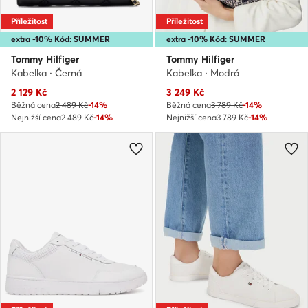
Příležitost
Příležitost
extra -10% Kód: SUMMER
extra -10% Kód: SUMMER
Tommy Hilfiger
Tommy Hilfiger
Kabelka · Černá
Kabelka · Modrá
Aktuální cena
Aktuální cena
2 129
Kč
3 249
Kč
Běžná cena
2 489 Kč
-14%
Běžná cena
3 789 Kč
-14%
Nejnižší cena
2 489 Kč
-14%
Nejnižší cena
3 789 Kč
-14%