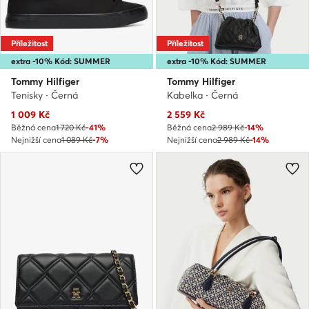
Příležitost
Příležitost
extra -10% Kód: SUMMER
extra -10% Kód: SUMMER
Tommy Hilfiger
Tommy Hilfiger
Tenisky · Černá
Kabelka · Černá
Aktuální cena
Aktuální cena
1 009
Kč
2 559
Kč
Běžná cena
1 720 Kč
-41%
Běžná cena
2 989 Kč
-14%
Nejnižší cena
1 089 Kč
-7%
Nejnižší cena
2 989 Kč
-14%