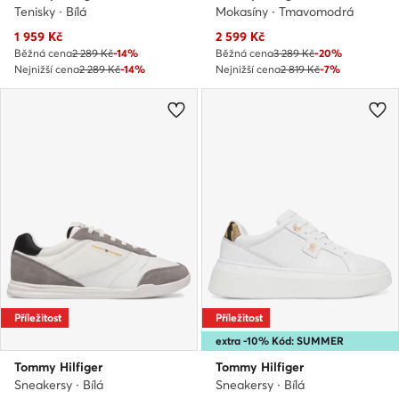
Tenisky · Bílá
Mokasíny · Tmavomodrá
Aktuální cena
Aktuální cena
1 959
Kč
2 599
Kč
Běžná cena
2 289 Kč
-14%
Běžná cena
3 289 Kč
-20%
Nejnižší cena
2 289 Kč
-14%
Nejnižší cena
2 819 Kč
-7%
Příležitost
Příležitost
extra -10% Kód: SUMMER
Tommy Hilfiger
Tommy Hilfiger
Sneakersy · Bílá
Sneakersy · Bílá