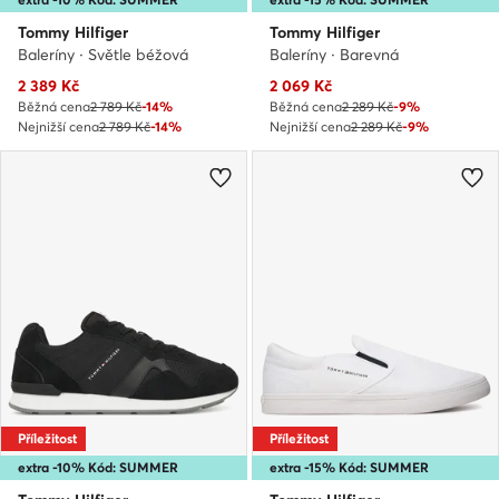
Tommy Hilfiger
Tommy Hilfiger
Baleríny · Světle béžová
Baleríny · Barevná
Aktuální cena
Aktuální cena
2 389
Kč
2 069
Kč
Běžná cena
2 789 Kč
-14%
Běžná cena
2 289 Kč
-9%
Nejnižší cena
2 789 Kč
-14%
Nejnižší cena
2 289 Kč
-9%
Příležitost
Příležitost
extra -10% Kód: SUMMER
extra -15% Kód: SUMMER