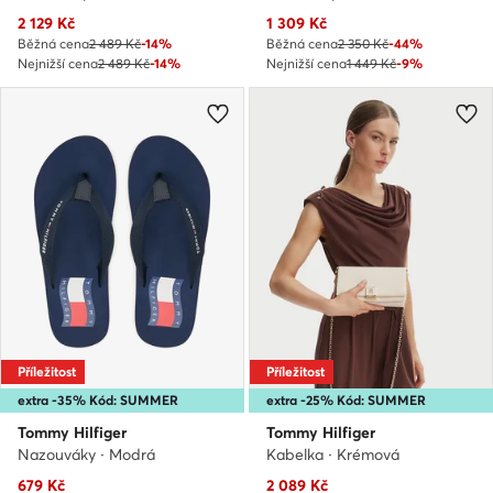
Aktuální cena
Aktuální cena
2 129
Kč
1 309
Kč
Běžná cena
2 489 Kč
-14%
Běžná cena
2 350 Kč
-44%
Nejnižší cena
2 489 Kč
-14%
Nejnižší cena
1 449 Kč
-9%
Příležitost
Příležitost
extra -35% Kód: SUMMER
extra -25% Kód: SUMMER
Tommy Hilfiger
Tommy Hilfiger
Nazouváky · Modrá
Kabelka · Krémová
Aktuální cena
Aktuální cena
679
Kč
2 089
Kč