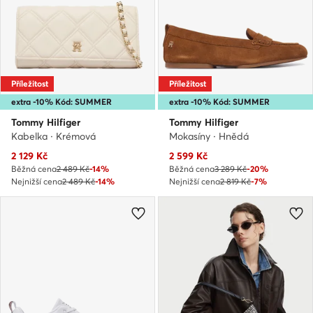
Příležitost
Příležitost
extra -10% Kód: SUMMER
extra -10% Kód: SUMMER
Tommy Hilfiger
Tommy Hilfiger
Kabelka · Krémová
Mokasíny · Hnědá
Aktuální cena
Aktuální cena
2 129
Kč
2 599
Kč
Běžná cena
2 489 Kč
-14%
Běžná cena
3 289 Kč
-20%
Nejnižší cena
2 489 Kč
-14%
Nejnižší cena
2 819 Kč
-7%