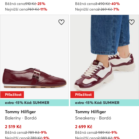
Běžná cena
910 Kč
-25%
Běžná cena
3 490 Kč
-40%
Nejnižší cena
769 Kč
-11%
Nejnižší cena
2 269 Kč
-7%
Příležitost
Příležitost
extra -15% Kód: SUMMER
extra -15% Kód: SUMMER
Tommy Hilfiger
Tommy Hilfiger
Baleríny · Bordó
Sneakersy · Bordó
Aktuální cena
Aktuální cena
2 519
Kč
2 699
Kč
Běžná cena
2 789 Kč
-9%
Běžná cena
2 989 Kč
-9%
Nejnižší cena
2 789 Kč
-9%
Nejnižší cena
2 989 Kč
-9%