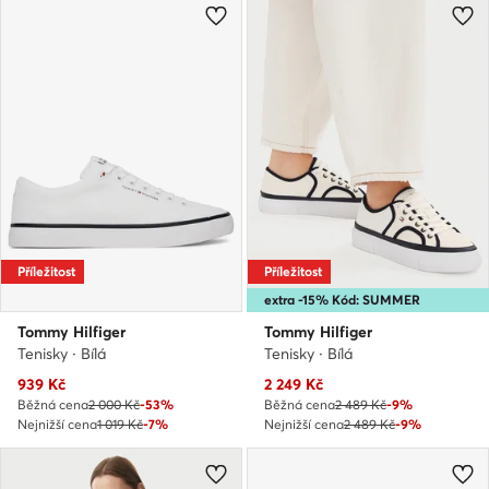
Příležitost
Příležitost
extra -15% Kód: SUMMER
Tommy Hilfiger
Tommy Hilfiger
Tenisky · Bílá
Tenisky · Bílá
Aktuální cena
Aktuální cena
939
Kč
2 249
Kč
Běžná cena
2 000 Kč
-53%
Běžná cena
2 489 Kč
-9%
Nejnižší cena
1 019 Kč
-7%
Nejnižší cena
2 489 Kč
-9%