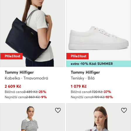
Příležitost
Příležitost
extra -10% Kód: SUMMER
Tommy Hilfiger
Tommy Hilfiger
Kabelka · Tmavomodrá
Tenisky · Bílá
Aktuální cena
Aktuální cena
2 609
Kč
1 079
Kč
Běžná cena
3 489 Kč
-25%
Běžná cena
1 720 Kč
-37%
Nejnižší cena
2 869 Kč
-9%
Nejnižší cena
1 199 Kč
-10%