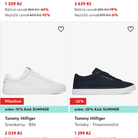
Aktuální cena
Aktuální cena
1 309
Kč
2 639
Kč
Běžná cena
2 360 Kč
-44%
Běžná cena
3 289 Kč
-19%
Nejnižší cena
1 459 Kč
-10%
Nejnižší cena
2 819 Kč
-6%
Příležitost
-23%
extra -15% Kód: SUMMER
extra -25% Kód: SUMMER
Tommy Hilfiger
Tommy Hilfiger
Sneakersy · Bílá
Tenisky · Tmavomodrá
Aktuální cena
Aktuální cena
2 039
Kč
1 299
Kč