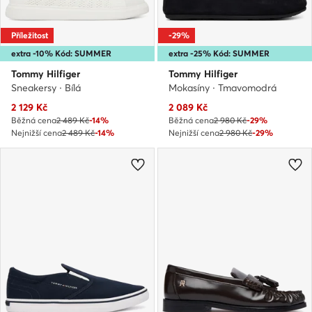
Příležitost
-29%
extra -10% Kód: SUMMER
extra -25% Kód: SUMMER
Tommy Hilfiger
Tommy Hilfiger
Sneakersy · Bílá
Mokasíny · Tmavomodrá
Aktuální cena
Aktuální cena
2 129
Kč
2 089
Kč
Běžná cena
2 489 Kč
-14%
Běžná cena
2 980 Kč
-29%
Nejnižší cena
2 489 Kč
-14%
Nejnižší cena
2 980 Kč
-29%