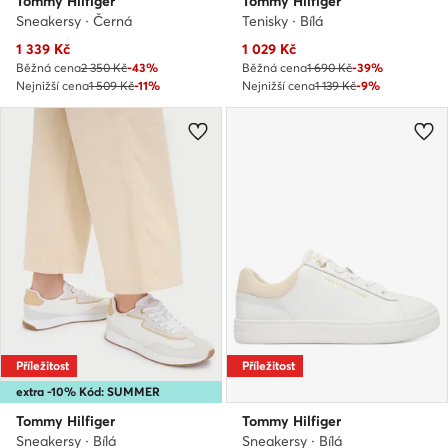
Tommy Hilfiger
Tommy Hilfiger
Sneakersy · Černá
Tenisky · Bílá
Aktuální cena
Aktuální cena
1 339
Kč
1 029
Kč
Běžná cena
2 350 Kč
-43%
Běžná cena
1 690 Kč
-39%
Nejnižší cena
1 509 Kč
-11%
Nejnižší cena
1 139 Kč
-9%
Příležitost
Příležitost
extra -10% Kód: SUMMER
Tommy Hilfiger
Tommy Hilfiger
Sneakersy · Bílá
Sneakersy · Bílá