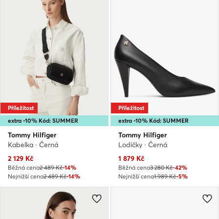
Příležitost
Příležitost
extra -10% Kód: SUMMER
extra -10% Kód: SUMMER
Tommy Hilfiger
Tommy Hilfiger
Kabelka · Černá
Lodičky · Černá
Aktuální cena
Aktuální cena
2 129
Kč
1 879
Kč
Běžná cena
2 489 Kč
-14%
Běžná cena
3 280 Kč
-42%
Nejnižší cena
2 489 Kč
-14%
Nejnižší cena
1 989 Kč
-5%