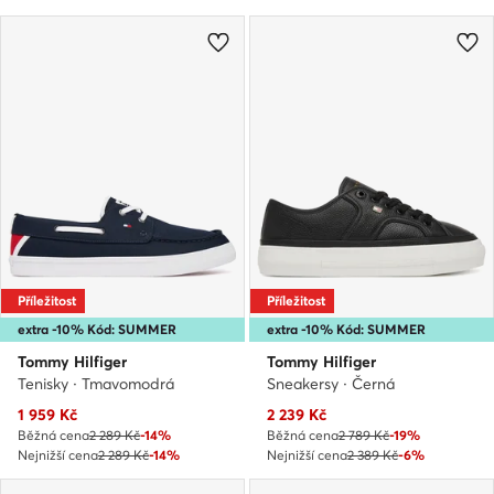
Příležitost
Příležitost
extra -10% Kód: SUMMER
extra -10% Kód: SUMMER
Tommy Hilfiger
Tommy Hilfiger
Tenisky · Tmavomodrá
Sneakersy · Černá
Aktuální cena
Aktuální cena
1 959
Kč
2 239
Kč
Běžná cena
2 289 Kč
-14%
Běžná cena
2 789 Kč
-19%
Nejnižší cena
2 289 Kč
-14%
Nejnižší cena
2 389 Kč
-6%