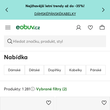
PŘEJÍT NA HLAVNÍ OBSAH
PŘEJÍT NA VYHLEDÁVÁNÍ
Nejžhavější letní trendy až do -35%!
DÁMSKÉ
PÁNSKÉ
KABELKY
Hledat značku, produkt, styl
Nabídka
Dámské
Dětské
Doplňky
Kabelky
Pánské
Produkty: 1 281
·
Vybrané filtry (2)