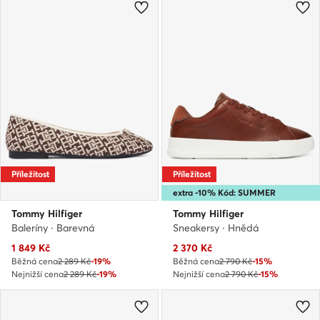
Příležitost
Příležitost
extra -10% Kód: SUMMER
Tommy Hilfiger
Tommy Hilfiger
Baleríny · Barevná
Sneakersy · Hnědá
Aktuální cena
Aktuální cena
1 849
Kč
2 370
Kč
Běžná cena
2 289 Kč
-19%
Běžná cena
2 790 Kč
-15%
Nejnižší cena
2 289 Kč
-19%
Nejnižší cena
2 790 Kč
-15%