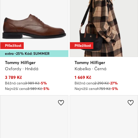
Příležitost
Příležitost
extra -25% Kód: SUMMER
Tommy Hilfiger
Tommy Hilfiger
Oxfordy · Hnědá
Kabelka · Černá
Aktuální cena
Aktuální cena
3 789
Kč
1 669
Kč
Běžná cena
3 989 Kč
-5%
Běžná cena
2 290 Kč
-27%
Nejnižší cena
3 989 Kč
-5%
Nejnižší cena
1 759 Kč
-5%