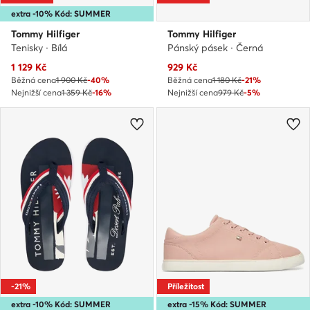
extra -10% Kód: SUMMER
Tommy Hilfiger
Tommy Hilfiger
Tenisky · Bílá
Pánský pásek · Černá
Aktuální cena
Aktuální cena
1 129
Kč
929
Kč
Běžná cena
1 900 Kč
-40%
Běžná cena
1 180 Kč
-21%
Nejnižší cena
1 359 Kč
-16%
Nejnižší cena
979 Kč
-5%
-21%
Příležitost
extra -10% Kód: SUMMER
extra -15% Kód: SUMMER