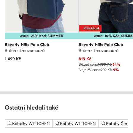
Příležitost
extra -25% Kód: SUMMER
extra -10% Kód: SUM
Beverly Hills Polo Club
Beverly Hills Polo Club
Batoh · Tmavomodrá
Batoh · Tmavomodrá
Aktuální cena
1 499
Kč
819
Kč
Běžná cena
1 799 Kč
-54%
Nejnižší cena
909 Kč
-9%
Ostatní hledali také
Kabelky WITTCHEN
Batohy WITTCHEN
Batohy Černá