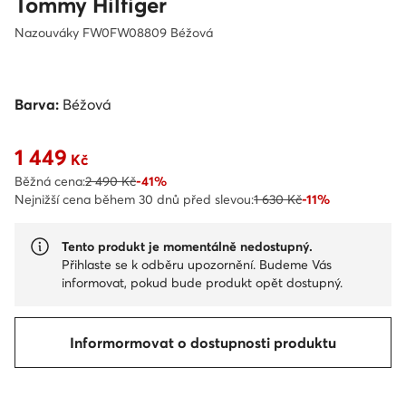
Tommy Hilfiger
Nazouváky FW0FW08809 Béžová
Barva:
Béžová
1 449
Aktuální cena 1 449 Kč
Kč
Běžná cena:
2 490 Kč
-41%
Nejnižší cena během 30 dnů před slevou:
1 630 Kč
-11%
Tento produkt je momentálně nedostupný.
Přihlaste se k odběru upozornění. Budeme Vás
informovat, pokud bude produkt opět dostupný.
Informormovat o dostupnosti produktu