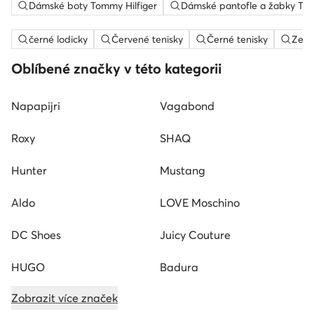
Dámské boty Tommy Hilfiger
Dámské pantofle a žabky Tom
černé lodicky
Červené tenisky
Černé tenisky
Zele
Oblíbené značky v této kategorii
Napapijri
Vagabond
Roxy
SHAQ
Hunter
Mustang
Aldo
LOVE Moschino
DC Shoes
Juicy Couture
HUGO
Badura
Zobrazit více značek