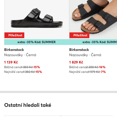
Příležitost
Příležitost
extra -35% Kód: SUMMER
extra -35% Kód: SUM
Birkenstock
Birkenstock
Nazouváky · Černá
Nazouváky · Černá
Aktuální cena
Aktuální cena
1 139
Kč
1 829
Kč
Běžná cena
1 350 Kč
-15%
Běžná cena
2 200 Kč
-16%
Nejnižší cena
1 350 Kč
-15%
Nejnižší cena
1 979 Kč
-7%
Ostatní hledali také