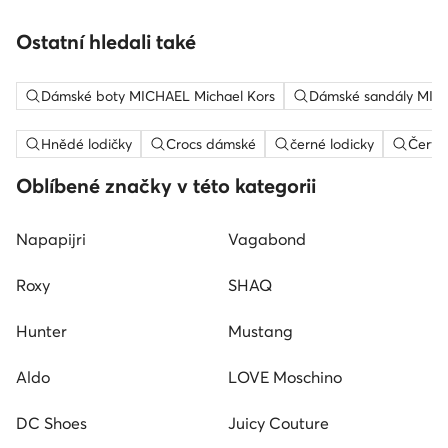
Ostatní hledali také
Dámské boty MICHAEL Michael Kors
Dámské sandály MICH
Hnědé lodičky
Crocs dámské
černé lodicky
Červe
Oblíbené značky v této kategorii
Napapijri
Vagabond
Roxy
SHAQ
Hunter
Mustang
Aldo
LOVE Moschino
DC Shoes
Juicy Couture