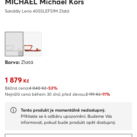
MICHAEL Michael Kors
Sandály Lena 40S5LEFS1M Zlatá
Barva:
Zlatá
1 879
Aktuální cena 1 879 Kč
Kč
Běžná cena:
4 040 Kč
-53%
Nejnižší cena během 30 dnů před slevou:
2 119 Kč
-11%
Tento produkt je momentálně nedostupný.
Přihlaste se k odběru upozornění. Budeme Vás
informovat, pokud bude produkt opět dostupný.