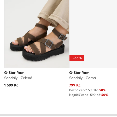
-50%
G-Star Raw
G-Star Raw
Sandály · Zelená
Sandály · Černá
Aktuální cena
1 599
Kč
799
Kč
Běžná cena
1 599 Kč
-50%
Nejnižší cena
1 599 Kč
-50%