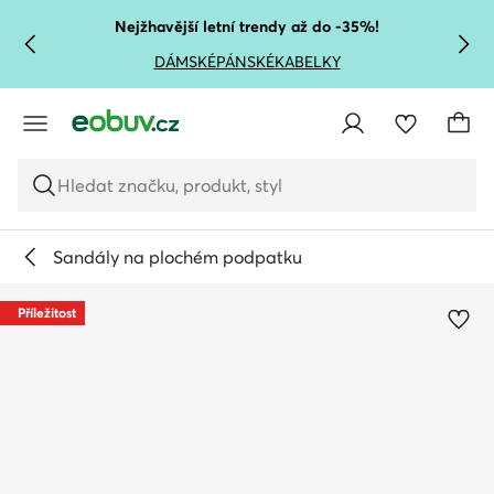
PŘEJÍT NA HLAVNÍ OBSAH
PŘEJÍT NA VYHLEDÁVÁNÍ
Nejžhavější letní trendy až do -35%!
DÁMSKÉ
PÁNSKÉ
KABELKY
Hledat značku, produkt, styl
Sandály na plochém podpatku
Příležitost