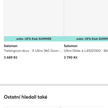
extra -25% Kód: SUMMER
extra -25% Kód: SUM
Salomon
Salomon
Trekingová obuv · X Ultra 360 Gore-Tex L47687000 · Šedá
3 689
Kč
3 790
Kč
Ostatní hledali také