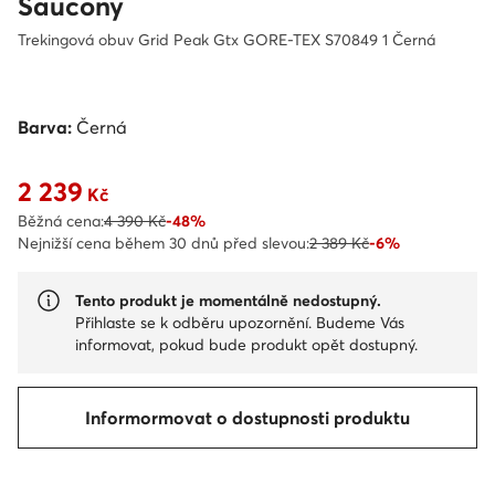
Saucony
Trekingová obuv Grid Peak Gtx GORE-TEX S70849 1 Černá
Barva:
Černá
2 239
Aktuální cena 2 239 Kč
Kč
Běžná cena:
4 390 Kč
-48%
Nejnižší cena během 30 dnů před slevou:
2 389 Kč
-6%
Tento produkt je momentálně nedostupný.
Přihlaste se k odběru upozornění. Budeme Vás
informovat, pokud bude produkt opět dostupný.
Informormovat o dostupnosti produktu